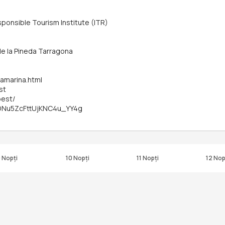
sponsible Tourism Institute (ITR)
de la Pineda Tarragona
ramarina.html
st
best/
kDNu5ZcFttUjKNC4u_YY4g
 Nopți
10 Nopți
11 Nopți
12 Nop