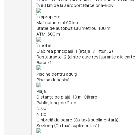
În 90 km de la aeroport Barcelona-BCN
În apropiere
Mall comercial
:
10 km
Stație de autobuz sau metrou
:
100 m
ATM
:
500 m
În hotel
Clădirea principală: 1 (etaje: 7, lifturi: 2)
Restaurante: 2 (dintre care restaurante a la carte
Baruri: 1
Piscine pentru adulți
Piscina deschisă
Plaja
Distanța de plajă, 10 m, Cărare
Public, lungime 2 km
Nisip
Nisip
Umbrelă de soare (Cu taxă suplimentară)
Șezlong (Cu taxă suplimentară)