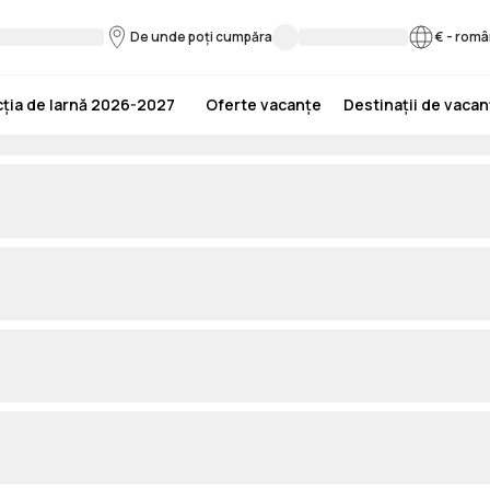
De unde poți cumpăra
€
-
româ
ția de Iarnă 2026-2027
Oferte vacanțe
Destinații de vaca