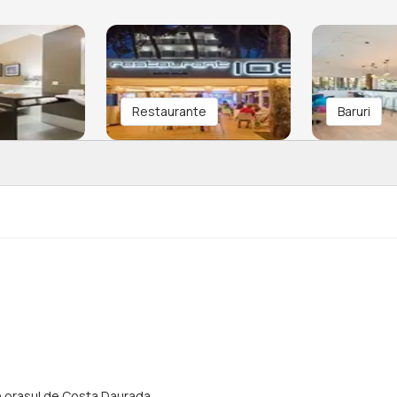
Restaurante
Baruri
din orasul de Costa Daurada