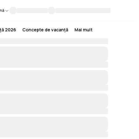
nă
nță 2026
Concepte de vacanță
Mai mult