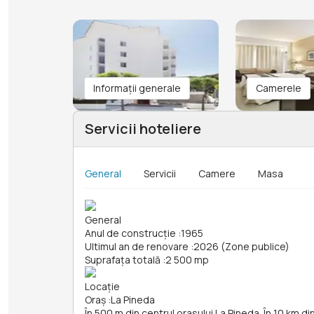
Informații generale
Camerele
Servicii hoteliere
General
Servicii
Camere
Masa
General
Anul de construcție
:
1965
Ultimul an de renovare
:
2026 (Zone publice)
Suprafața totală
:
2 500 mp
Locație
Oraș
:
La Pineda
În 500 m din centrul orasului La Pineda. În 10 km 