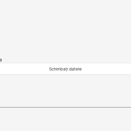
e
Schimbați datele