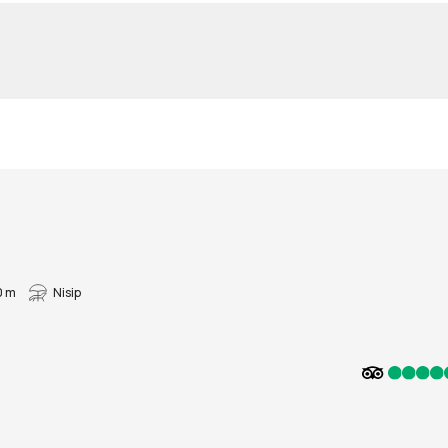
0 m
Nisip