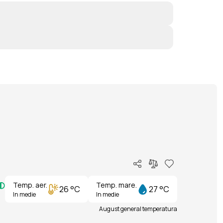
Temp. aer.
Temp. mare.
26 °C
27 °C
In medie
In medie
August general temperatura