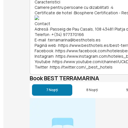
Caracteristici
Camere pentru persoane cu dizabilitati
:
4
Certificate de hotel
:
Biosphere Certification - Re
Contact
Adresă
:
Passeig de Pau Casals, 108 43481 Platja 
Telefon
:
+(34) 977370166
E-mail
:
terramarina@besthotels.es
Pagină web
:
https://www.besthotels.es/best-ter
Facebook
:
https://www.facebook.com/hotelesbe
Instagram
:
https://www.instagram.com/hoteles_
Youtube
:
https://www.youtube.com/channel/UC
Twitter
:
https://twitter.com/_best_hotels
Book BEST TERRAMARINA
7 Nopți
8 Nopți
9