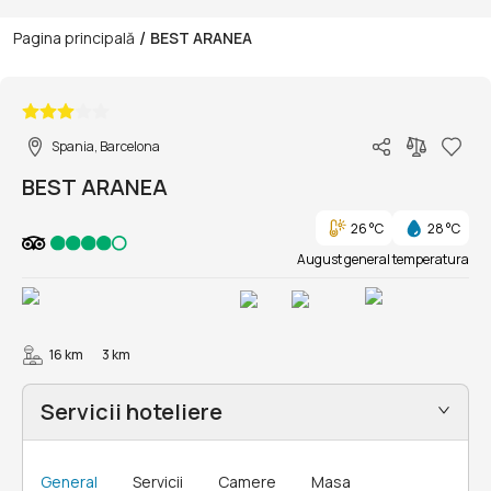
/
Pagina principală
BEST ARANEA
1/34
Spania, Barcelona
BEST ARANEA
26 °C
28 °C
August general temperatura
16 km
3 km
Servicii hoteliere
General
Servicii
Camere
Masa