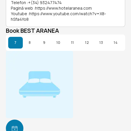
Telefon
:
+(34) 932477474
Pagină web
:
https://www.hotelaranea.com
Youtube
:
https://www.youtube.com/watch?v=X8-
hSfa4Yo8
Book BEST ARANEA
7
8
9
10
11
12
13
14