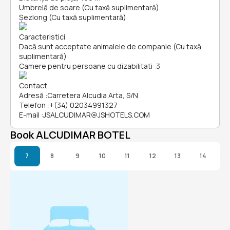
Umbrelă de soare (Cu taxă suplimentară)
Șezlong (Cu taxă suplimentară)
Caracteristici
Dacă sunt acceptate animalele de companie (Cu taxă
suplimentară)
Camere pentru persoane cu dizabilitati
:
3
Contact
Adresă
:
Carretera Alcudia Arta, S/N
Telefon
:
+(34) 02034991327
E-mail
:
JSALCUDIMAR@JSHOTELS.COM
Book ALCUDIMAR BOTEL
7
8
9
10
11
12
13
14