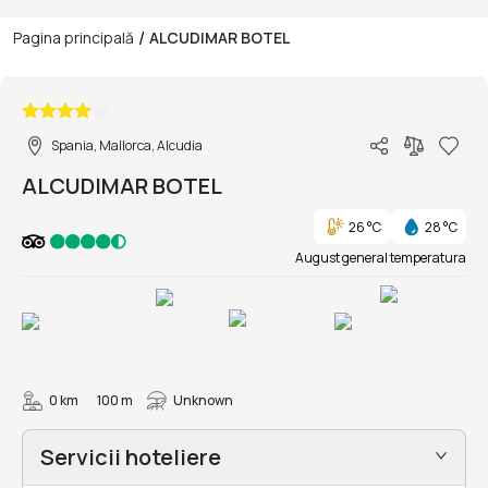
/
Pagina principală
ALCUDIMAR BOTEL
1/35
Spania, Mallorca, Alcudia
ALCUDIMAR BOTEL
26 °C
28 °C
August general temperatura
0 km
100 m
Unknown
Servicii hoteliere