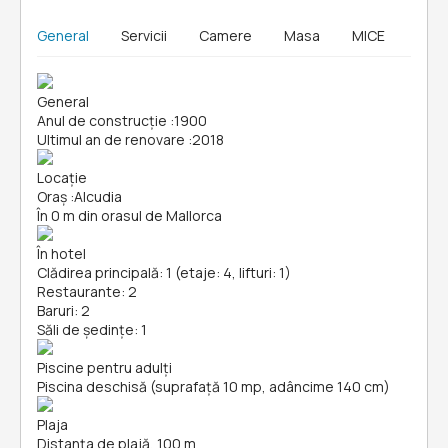
General
Servicii
Camere
Masa
MICE
General
Anul de construcție
:
1900
Ultimul an de renovare
:
2018
Locație
Oraș
:
Alcudia
În 0 m din orasul de Mallorca
În hotel
Clădirea principală: 1 (etaje: 4, lifturi: 1)
Restaurante: 2
Baruri: 2
Săli de ședințe: 1
Piscine pentru adulți
Piscina deschisă (suprafață 10 mp, adâncime 140 cm)
Plaja
Distanța de plajă, 100 m