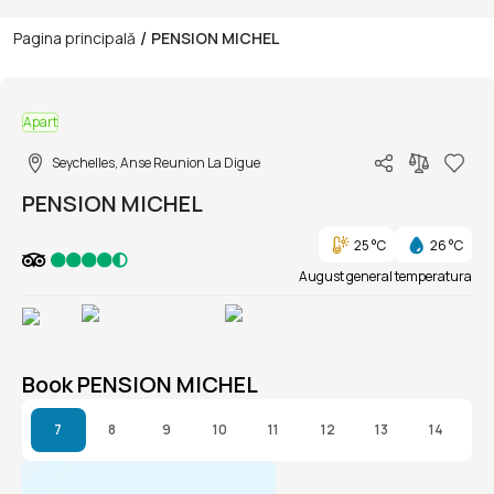
/
Pagina principală
PENSION MICHEL
1/1
Apart
Seychelles, Anse Reunion La Digue
PENSION MICHEL
25 °C
26 °C
August general temperatura
Book PENSION MICHEL
7
8
9
10
11
12
13
14