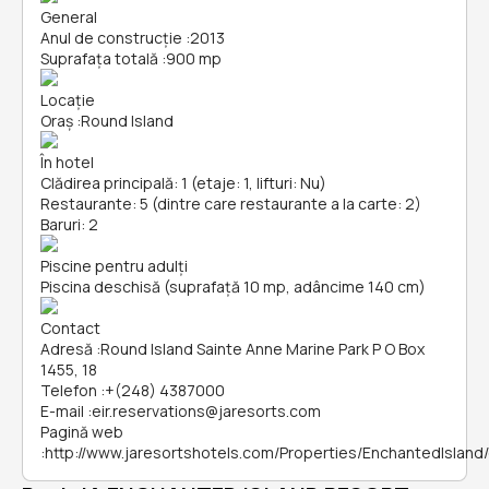
General
Anul de construcție
:
2013
Suprafața totală
:
900 mp
Locație
Oraș
:
Round Island
În hotel
Clădirea principală: 1 (etaje: 1, lifturi: Nu)
Restaurante: 5 (dintre care restaurante a la carte: 2)
Baruri: 2
Piscine pentru adulți
Piscina deschisă (suprafață 10 mp, adâncime 140 cm)
Contact
Adresă
:
Round Island Sainte Anne Marine Park P O Box
1455, 18
Telefon
:
+(248) 4387000
E-mail
:
eir.reservations@jaresorts.com
Pagină web
:
http://www.jaresortshotels.com/Properties/EnchantedIsland