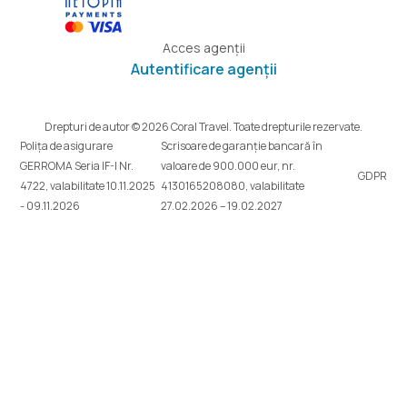
Acces agenții
Autentificare agenții
Drepturi de autor © 2026 Coral Travel. Toate drepturile rezervate.
Polița de asigurare
Scrisoare de garanție bancară în
GERROMA Seria IF-I Nr.
valoare de 900.000 eur, nr.
GDPR
4722, valabilitate 10.11.2025
4130165208080, valabilitate
- 09.11.2026
27.02.2026 – 19.02.2027