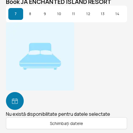
Book JA ENCHANTED ISLAND RESORT
7
8
9
10
11
12
13
14
Nu există disponibilitate pentru datele selectate
Schimbați datele