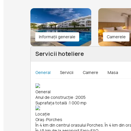
Informații generale
Camerele
Servicii hoteliere
General
Servicii
Camere
Masa
General
Anul de construcție
:
2005
Suprafața totală
:
1 000 mp
Locație
Oraș
:
Porches
În 4 km din centrul orasului Porches. În 4 km din o
În 45 km de la aeroport Faro-FAO