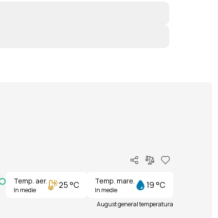
Temp. aer.
Temp. mare.
25 °C
19 °C
In medie
In medie
August general temperatura