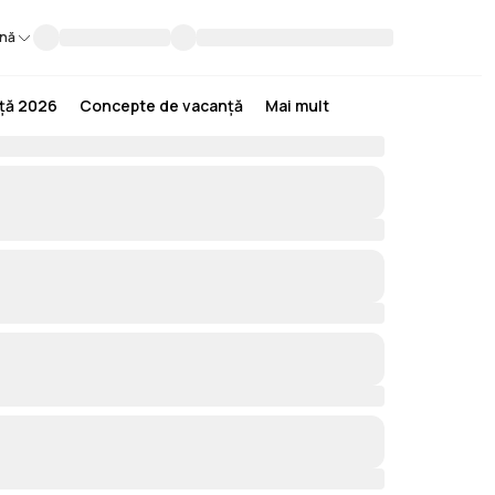
nă
nță 2026
Concepte de vacanță
Mai mult