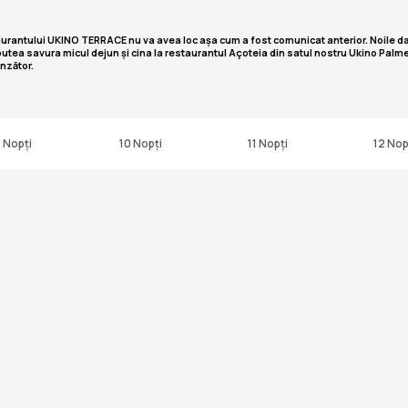
estaurantului UKINO TERRACE nu va avea loc așa cum a fost comunicat anterior. Noile
putea savura micul dejun și cina la restaurantul Açoteia din satul nostru Ukino Palme
nzător.
 Nopți
10 Nopți
11 Nopți
12 Nop