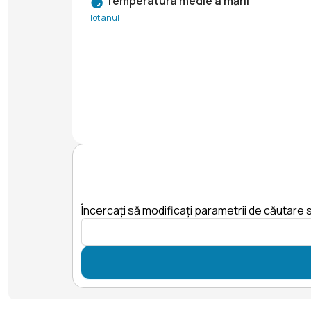
Temperatura medie a mării
Tot anul
Încercați să modificați parametrii de căutare s