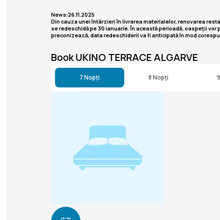
News:26.11.2025
Din cauza unei întârzieri în livrarea materialelor, renovarea r
se redeschidă pe 30 ianuarie. În această perioadă, oaspeții vor 
preconizează, data redeschiderii va fi anticipată în mod corespu
Book UKINO TERRACE ALGARVE
7 Nopți
8 Nopți
9