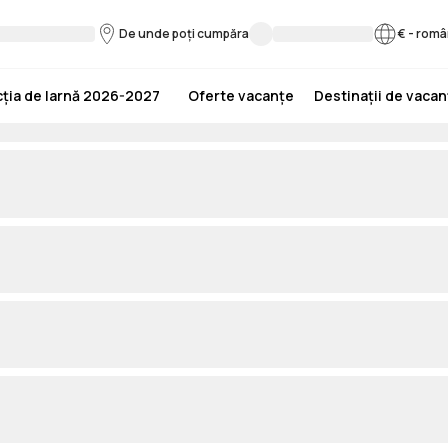
De unde poți cumpăra
€
-
româ
ția de Iarnă 2026-2027
Oferte vacanțe
Destinații de vaca