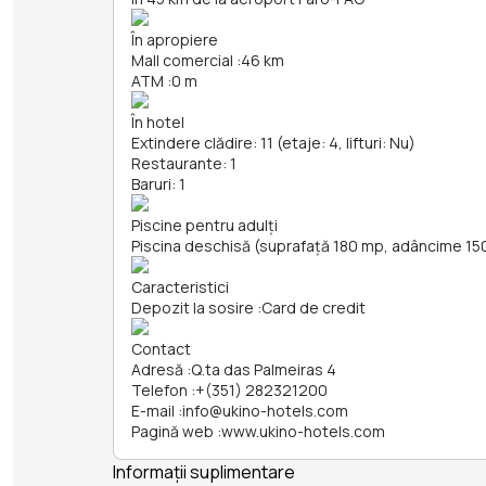
În apropiere
Mall comercial
:
46 km
ATM
:
0 m
În hotel
Extindere clădire: 11 (etaje: 4, lifturi: Nu)
Restaurante: 1
Baruri: 1
Piscine pentru adulți
Piscina deschisă (suprafață 180 mp, adâncime 1
Caracteristici
Depozit la sosire
:
Card de credit
Contact
Adresă
:
Q.ta das Palmeiras 4
Telefon
:
+(351) 282321200
E-mail
:
info@ukino-hotels.com
Pagină web
:
www.ukino-hotels.com
Informații suplimentare