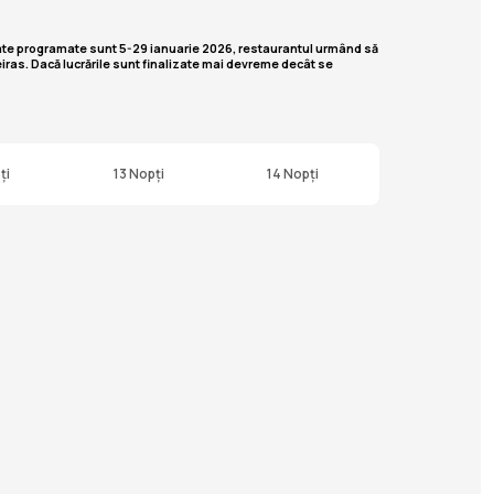
 date programate sunt
5-29 ianuarie 2026
, restaurantul urmând să
iras. Dacă lucrările sunt finalizate mai devreme decât se
ți
13 Nopți
14 Nopți