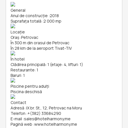
General
Anul de construcție
:
2018
Suprafața totală
:
2 000 mp
Locație
Oraș
:
Petrovac
În 300 m din orasul de Petrovac
În 28 km de la aeroport Tivat-TIV
În hotel
Clădirea principală: 1 (etaje: 4, lifturi: 1)
Restaurante: 1
Baruri: 1
Piscine pentru adulți
Piscina deschisă
Contact
Adresă
:
IX br. St., 12, Petrovac na Moru
Telefon
:
+(382) 33684290
E-mail
:
sales@hotelharmony.me
Pagină web
:
www.hotelharmony.me