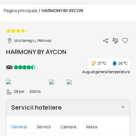
/
Pagina principală
HARMONY BY AYCON
1/56
Muntenegru, Petrovac
HARMONY BY AYCON
27 °C
26 °C
August general temperatura
28 km
200 m
Servicii hoteliere
General
Servicii
Camere
Masa