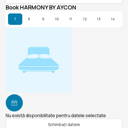
Book HARMONY BY AYCON
7
8
9
10
11
12
13
14
Nu există disponibilitate pentru datele selectate
Schimbați datele