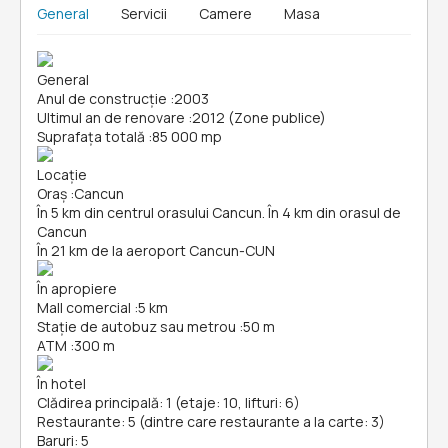
General
Servicii
Camere
Masa
General
Anul de construcție
:
2003
Ultimul an de renovare
:
2012 (Zone publice)
Suprafața totală
:
85 000 mp
Locație
Oraș
:
Cancun
În 5 km din centrul orasului Cancun. În 4 km din orasul de
Cancun
În 21 km de la aeroport Cancun-CUN
În apropiere
Mall comercial
:
5 km
Stație de autobuz sau metrou
:
50 m
ATM
:
300 m
În hotel
Clădirea principală: 1 (etaje: 10, lifturi: 6)
Restaurante: 5 (dintre care restaurante a la carte: 3)
Baruri: 5