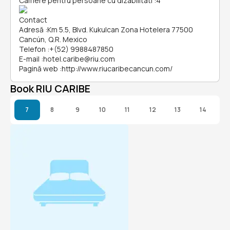
Camere pentru persoane cu dizabilitati
:
4
Contact
Adresă
:
Km 5.5, Blvd. Kukulcan Zona Hotelera 77500
Cancún, Q.R. Mexico
Telefon
:
+(52) 9988487850
E-mail
:
hotel.caribe@riu.com
Pagină web
:
http://www.riucaribecancun.com/
Book RIU CARIBE
7
8
9
10
11
12
13
14