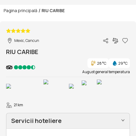
/
Pagina principală
RIU CARIBE
1/25
Mexic, Cancun
RIU CARIBE
28 °C
29 °C
August general temperatura
21 km
Servicii hoteliere