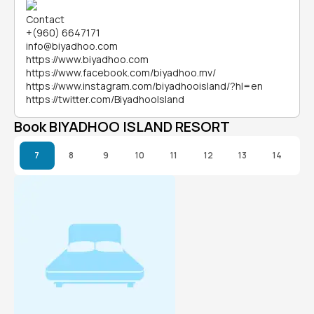
Contact
+(960) 6647171
info@biyadhoo.com
https://www.biyadhoo.com
https://www.facebook.com/biyadhoo.mv/
https://www.instagram.com/biyadhooisland/?hl=en
https://twitter.com/BiyadhooIsland
Book BIYADHOO ISLAND RESORT
7
8
9
10
11
12
13
14