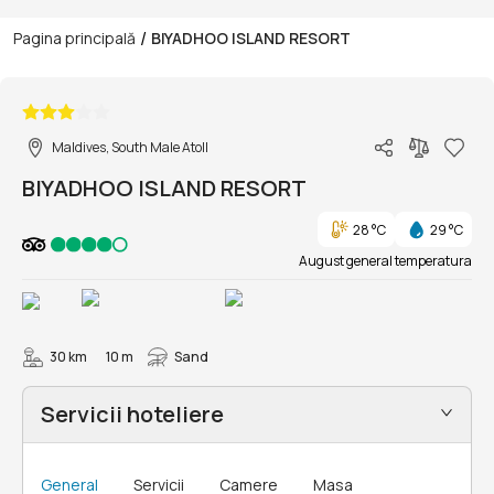
/
Pagina principală
BIYADHOO ISLAND RESORT
1/16
Maldives, South Male Atoll
BIYADHOO ISLAND RESORT
28 °C
29 °C
August general temperatura
30 km
10 m
Sand
Servicii hoteliere
General
Servicii
Camere
Masa