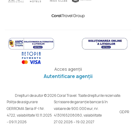
Acces agenții
Autentificare agenții
Drepturi de autor © 2026 Coral Travel. Toate drepturile rezervate.
Polița de asigurare
Scrisoare de garanție bancară în
GERROMA Seria IF-I Nr.
valoare de 900.000 eur, nr.
GDPR
4722, valabilitate 10.11.2025
4130165208080, valabilitate
- 09.11.2026
27.02.2026 – 19.02.2027