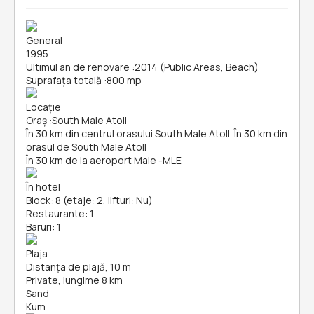
General
1995
Ultimul an de renovare
:
2014 (Public Areas, Beach)
Suprafața totală
:
800 mp
Locație
Oraș
:
South Male Atoll
În 30 km din centrul orasului South Male Atoll. În 30 km din
orasul de South Male Atoll
În 30 km de la aeroport Male -MLE
În hotel
Block: 8 (etaje: 2, lifturi: Nu)
Restaurante: 1
Baruri: 1
Plaja
Distanța de plajă, 10 m
Private, lungime 8 km
Sand
Kum