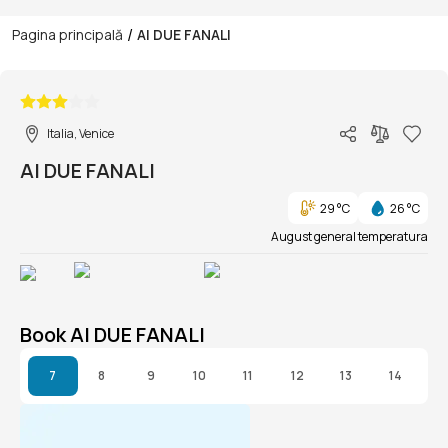
/
Pagina principală
AI DUE FANALI
1/1
Italia, Venice
AI DUE FANALI
29 °C
26 °C
August general temperatura
Book AI DUE FANALI
7
8
9
10
11
12
13
14