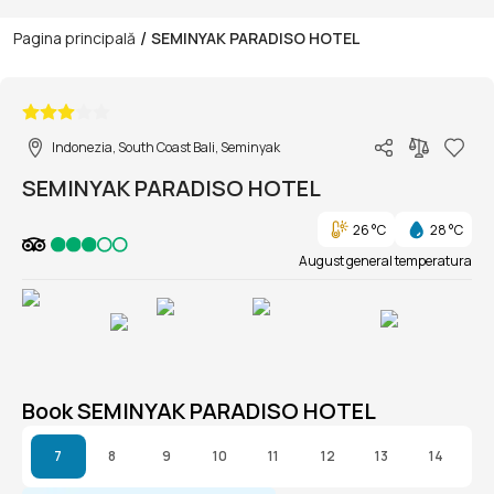
/
Pagina principală
SEMINYAK PARADISO HOTEL
1/1
Indonezia, South Coast Bali, Seminyak
SEMINYAK PARADISO HOTEL
26 °C
28 °C
August general temperatura
Book SEMINYAK PARADISO HOTEL
7
8
9
10
11
12
13
14