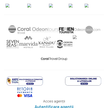
Acces agenții
Autentificare agenții