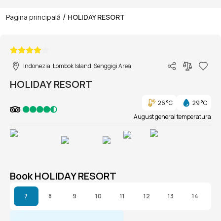
/
Pagina principală
HOLIDAY RESORT
1/1
Indonezia, Lombok Island, Senggigi Area
HOLIDAY RESORT
26 °C
29 °C
August general temperatura
Book HOLIDAY RESORT
7
8
9
10
11
12
13
14