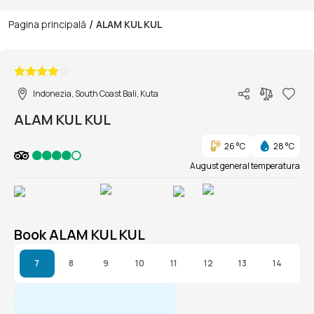
/
Pagina principală
ALAM KUL KUL
1/1
Indonezia, South Coast Bali, Kuta
ALAM KUL KUL
26 °C
28 °C
August general temperatura
Book ALAM KUL KUL
7
8
9
10
11
12
13
14