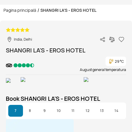
/
Pagina principală
SHANGRI LA'S - EROS HOTEL
1/1
India, Delhi
SHANGRI LA'S - EROS HOTEL
29 °C
August general temperatura
Book SHANGRI LA'S - EROS HOTEL
7
8
9
10
11
12
13
14