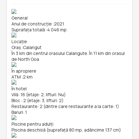
General
Anul de construcție
:
2021
Suprafața totală
:
4 046 mp
Locație
Oraș
:
Calangut
În 3 km din centrul orasului Calangute. În 11 km din orasul
de North Goa
În apropiere
ATM
:
2 km
În hotel
Vilă: 16 (etaje: 2, lifturi: Nu)
Bloc : 2 (etaje: 3, lifturi: 2)
Restaurante: 2 (dintre care restaurante a la carte: 1)
Baruri: 1
Piscine pentru adulți
Piscina deschisă (suprafață 80 mp, adâncime 137 cm)