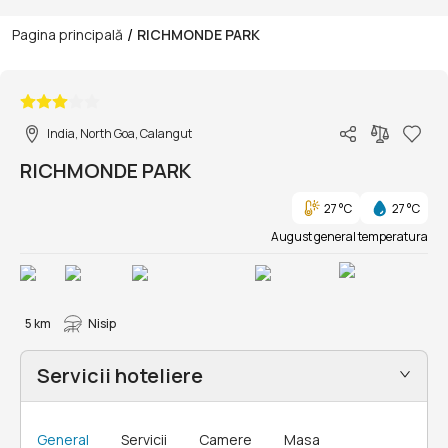
/
Pagina principală
RICHMONDE PARK
1/65
India, North Goa, Calangut
RICHMONDE PARK
27 °C
27 °C
August general temperatura
5 km
Nisip
Servicii hoteliere
General
Servicii
Camere
Masa