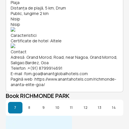
Plaja
Distanța de plajă, 5 km, Drum
Public, lungime 2 km
Nisip
Nisip
Caracteristici
Certificate de hotel
:
Altele
Contact
Adresă
:
Grand Morod, Road, near Nagoa, Grand Morrod,
Saligao.Bardez, Goa
Telefon
:
+(91) 8799914691
E-mail
:
fom.goa@anantglobalhotels.com
Pagină web
:
https://www.anantahotels.com/richmonde-
ananta-elite-goa/
Book RICHMONDE PARK
7
8
9
10
11
12
13
14