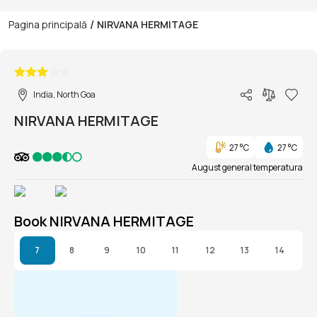
/
Pagina principală
NIRVANA HERMITAGE
1/1
India, North Goa
NIRVANA HERMITAGE
27 °C
27 °C
August general temperatura
Book NIRVANA HERMITAGE
7
8
9
10
11
12
13
14