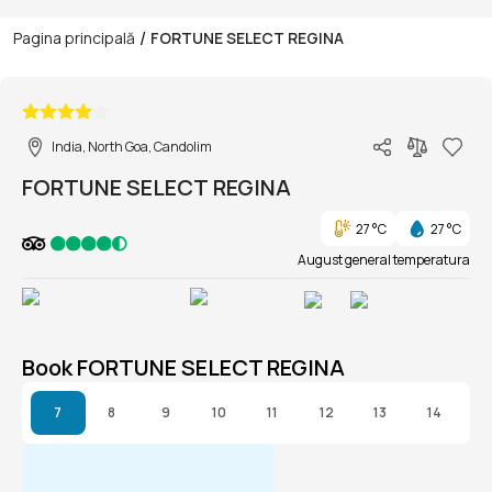
/
Pagina principală
FORTUNE SELECT REGINA
1/1
India, North Goa, Candolim
FORTUNE SELECT REGINA
27 °C
27 °C
August general temperatura
Book FORTUNE SELECT REGINA
7
8
9
10
11
12
13
14