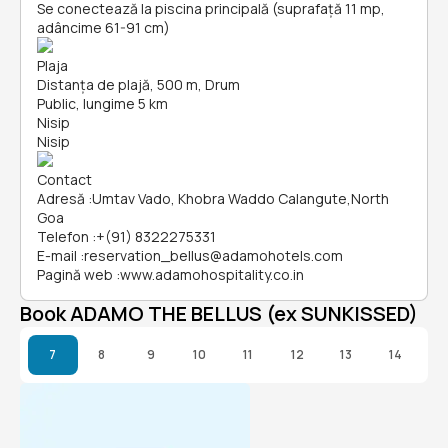
Se conectează la piscina principală (suprafață 11 mp,
adâncime 61-91 cm)
Plaja
Distanța de plajă, 500 m, Drum
Public, lungime 5 km
Nisip
Nisip
Contact
Adresă
:
Umtav Vado, Khobra Waddo Calangute,North
Goa
Telefon
:
+(91) 8322275331
E-mail
:
reservation_bellus@adamohotels.com
Pagină web
:
www.adamohospitality.co.in
Book ADAMO THE BELLUS (ex SUNKISSED)
7
8
9
10
11
12
13
14