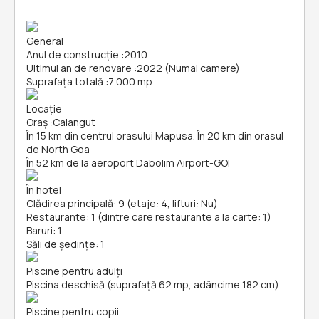
General
Anul de construcție
:
2010
Ultimul an de renovare
:
2022 (Numai camere)
Suprafața totală
:
7 000 mp
Locație
Oraș
:
Calangut
În 15 km din centrul orasului Mapusa. În 20 km din orasul
de North Goa
În 52 km de la aeroport Dabolim Airport-GOI
În hotel
Clădirea principală: 9 (etaje: 4, lifturi: Nu)
Restaurante: 1 (dintre care restaurante a la carte: 1)
Baruri: 1
Săli de ședințe: 1
Piscine pentru adulți
Piscina deschisă (suprafață 62 mp, adâncime 182 cm)
Piscine pentru copii