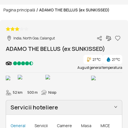
/
Pagina principală
ADAMO THE BELLUS (ex SUNKISSED)
1/34
India, North Goa, Calangut
ADAMO THE BELLUS (ex SUNKISSED)
27 °C
27 °C
August general temperatura
52 km
500 m
Nisip
Servicii hoteliere
General
Servicii
Camere
Masa
MICE