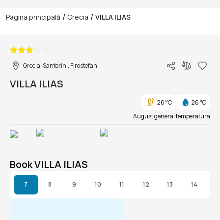
/
/
Pagina principală
Grecia
VILLA ILIAS
1/1
Grecia, Santorini, Firostefani
VILLA ILIAS
26 °C
26 °C
August general temperatura
Book VILLA ILIAS
7
8
9
10
11
12
13
14