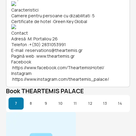
Caracteristici
Camere pentru persoane cu dizabilitati
:
5
Certificate de hotel
:
Green Key Global
Contact
Adresă
:
M. Portaliou 26
Telefon
:
+(30) 2831053991
E-mail
:
reservations@theartemis.gr
Pagină web
:
www.theartemis.gr
Facebook
:
https://www.facebook.com/TheartemisHotel/
Instagram
:
https://www.instagram.com/theartemis_palace/
Book THEARTEMIS PALACE
7
8
9
10
11
12
13
14