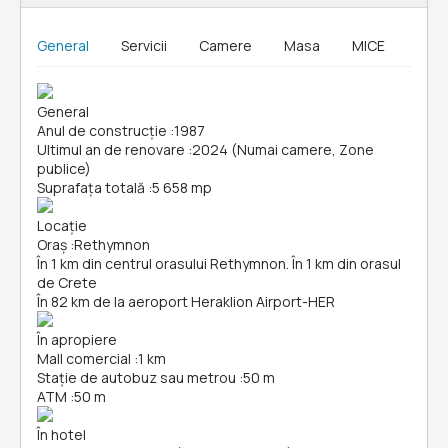
General
Servicii
Camere
Masa
MICE
General
Anul de construcție
:
1987
Ultimul an de renovare
:
2024 (Numai camere, Zone
publice)
Suprafața totală
:
5 658 mp
Locație
Oraș
:
Rethymnon
În 1 km din centrul orasului Rethymnon. În 1 km din orasul
de Crete
În 82 km de la aeroport Heraklion Airport-HER
În apropiere
Mall comercial
:
1 km
Stație de autobuz sau metrou
:
50 m
ATM
:
50 m
În hotel