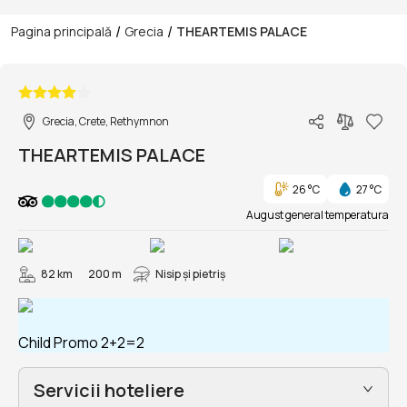
/
/
Pagina principală
Grecia
THEARTEMIS PALACE
1/108
Grecia, Crete, Rethymnon
THEARTEMIS PALACE
26 °C
27 °C
August general temperatura
82 km
200 m
Nisip și pietriş
Child Promo 2+2=2
Servicii hoteliere