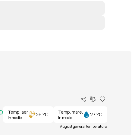
Temp. aer.
Temp. mare.
26 °C
27 °C
In medie
In medie
August general temperatura