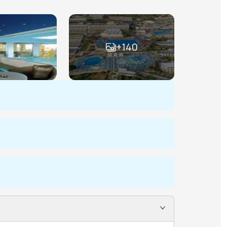
+
140