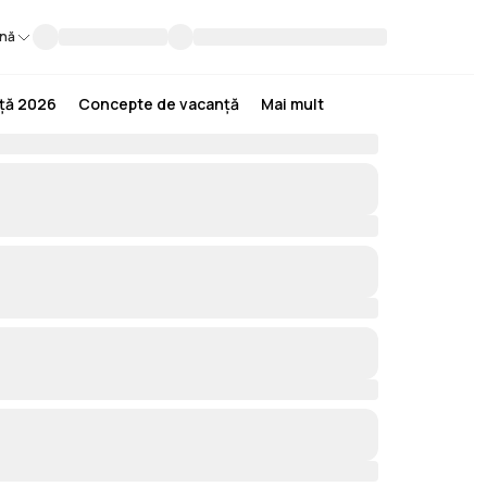
nă
nță 2026
Concepte de vacanță
Mai mult