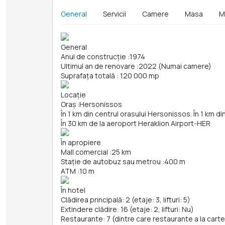
General
Servicii
Camere
Masa
M
General
Anul de construcție
:
1974
Ultimul an de renovare
:
2022 (Numai camere)
Suprafața totală
:
120 000 mp
Locație
Oraș
:
Hersonissos
În 1 km din centrul orasului Hersonissos. În 1 km d
În 30 km de la aeroport Heraklion Airport-HER
În apropiere
Mall comercial
:
25 km
Stație de autobuz sau metrou
:
400 m
ATM
:
10 m
În hotel
Clădirea principală: 2 (etaje: 3, lifturi: 5)
Extindere clădire: 16 (etaje: 2, lifturi: Nu)
Restaurante: 7 (dintre care restaurante a la carte