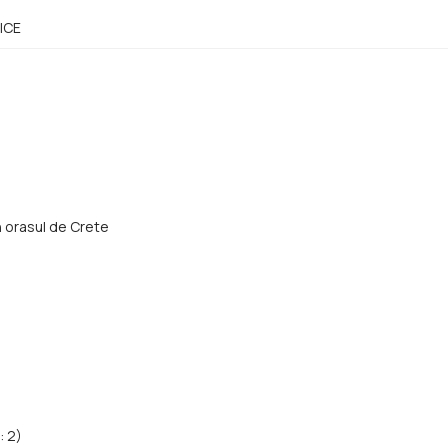
ICE
in orasul de Crete
: 2)