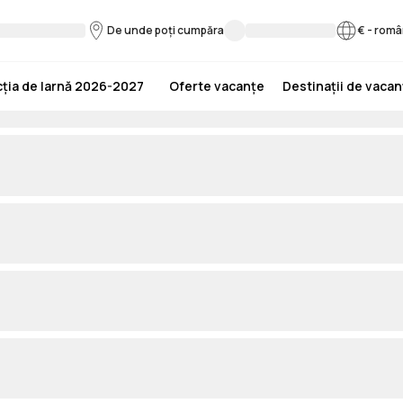
De unde poți cumpăra
€
-
româ
ția de Iarnă 2026-2027
Oferte vacanțe
Destinații de vaca