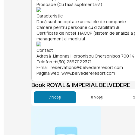
Prosoape (Cu taxă suplimentară)
Caracteristici
Dacă sunt acceptate animalele de companie
Camere pentru persoane cu dizabilitati
:
8
Certificate de hotel
:
HACCP (sistem de analiză a pe
management al mediului
Contact
Adresă
:
Limenas Hersonisou Chersonisos 700 14
Telefon
:
+(30) 2897022371
E-mail
:
reservations@belvedereresort.com
Pagină web
:
www.belvedereresort.com
Book ROYAL & IMPERIAL BELVEDERE
7 Nopți
8 Nopți
9