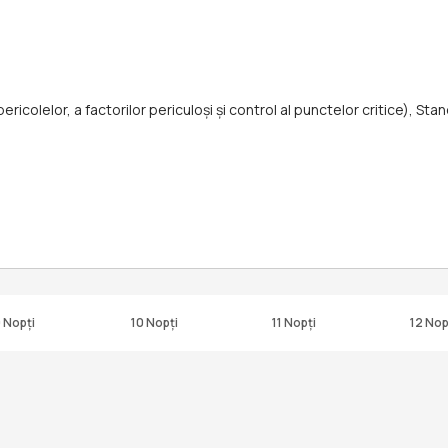
ricolelor, a factorilor periculoşi și control al punctelor critice), St
 Nopți
10 Nopți
11 Nopți
12 Nop