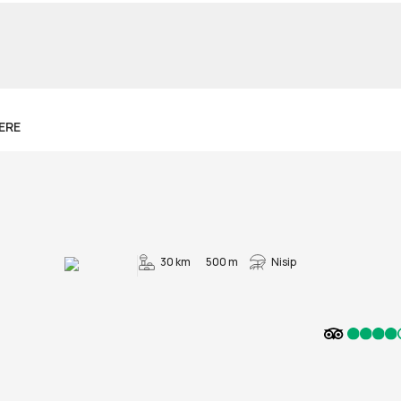
DERE
30 km
500 m
Nisip