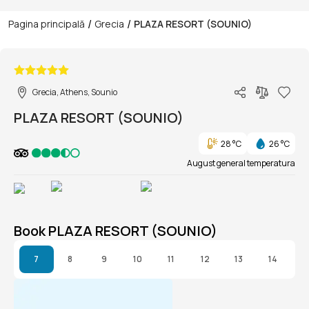
/
/
Pagina principală
Grecia
PLAZA RESORT (SOUNIO)
1/1
Grecia, Athens, Sounio
PLAZA RESORT (SOUNIO)
28 °C
26 °C
August general temperatura
Book PLAZA RESORT (SOUNIO)
7
8
9
10
11
12
13
14