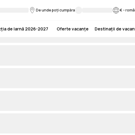
De unde poți cumpăra
€
-
româ
ția de Iarnă 2026-2027
Oferte vacanțe
Destinații de vaca