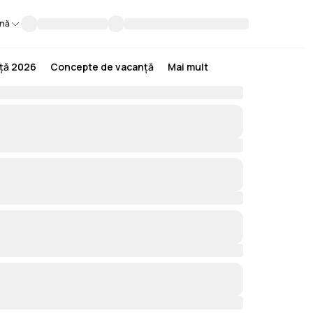
nă
nță 2026
Concepte de vacanță
Mai mult