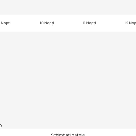
 Nopți
10 Nopți
11 Nopți
12 Nop
e
Schimbați datele