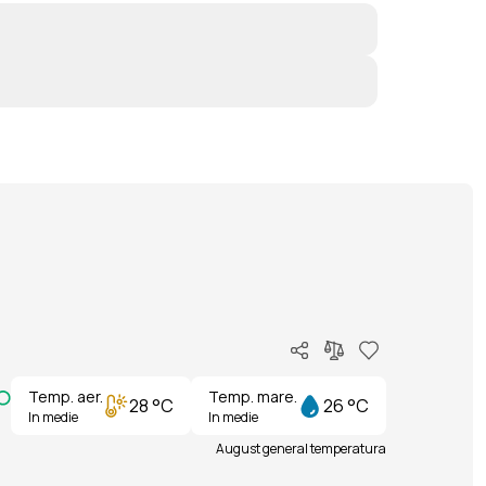
Temp. aer.
Temp. mare.
28 °C
26 °C
In medie
In medie
August general temperatura