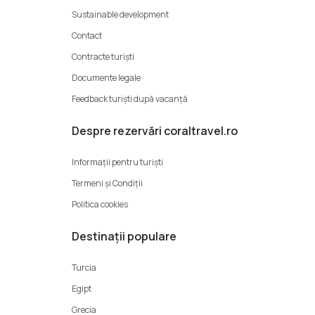
Sustainable development
Contact
Contracte turiști
Documente legale
Feedback turiști după vacanță
Despre rezervări coraltravel.ro
Informații pentru turiști
Termeni şi Condiții
Politica cookies
Destinații populare
Turcia
Egipt
Grecia