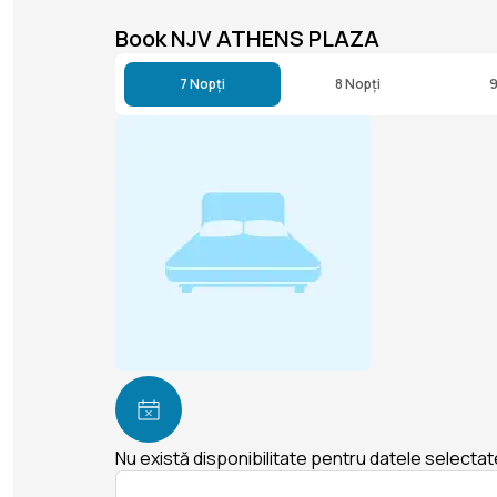
Book NJV ATHENS PLAZA
7 Nopți
8 Nopți
9
Nu există disponibilitate pentru datele selectat