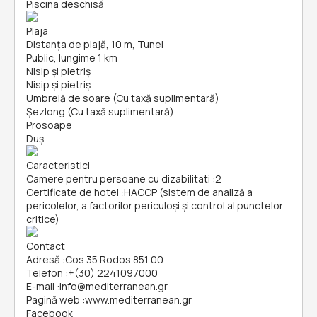
Piscina deschisă
Plaja
Distanța de plajă, 10 m, Tunel
Public, lungime 1 km
Nisip și pietriş
Nisip și pietriş
Umbrelă de soare (Cu taxă suplimentară)
Șezlong (Cu taxă suplimentară)
Prosoape
Duș
Caracteristici
Camere pentru persoane cu dizabilitati
:
2
Certificate de hotel
:
HACCP (sistem de analiză a
pericolelor, a factorilor periculoşi și control al punctelor
critice)
Contact
Adresă
:
Cos 35 Rodos 851 00
Telefon
:
+(30) 2241097000
E-mail
:
info@mediterranean.gr
Pagină web
:
www.mediterranean.gr
Facebook