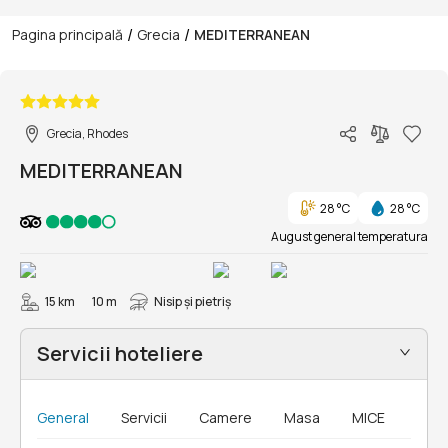
/
/
Pagina principală
Grecia
MEDITERRANEAN
1/19
Grecia, Rhodes
MEDITERRANEAN
28 °C
28 °C
August general temperatura
15 km
10 m
Nisip și pietriş
Servicii hoteliere
General
Servicii
Camere
Masa
MICE