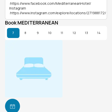
:
https://www.facebook.com/MediterraneanHotel/
Instagram
:
https://www.instagram.com/explore/locations/271988172/
Book MEDITERRANEAN
7
8
9
10
11
12
13
14