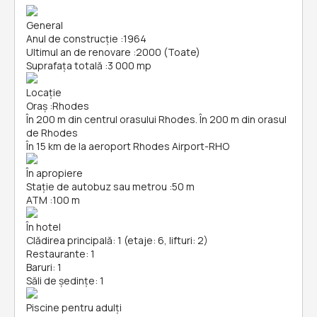
General
Anul de construcție
:
1964
Ultimul an de renovare
:
2000 (Toate)
Suprafața totală
:
3 000 mp
Locație
Oraș
:
Rhodes
În 200 m din centrul orasului Rhodes. În 200 m din orasul
de Rhodes
În 15 km de la aeroport Rhodes Airport-RHO
În apropiere
Stație de autobuz sau metrou
:
50 m
ATM
:
100 m
În hotel
Clădirea principală: 1 (etaje: 6, lifturi: 2)
Restaurante: 1
Baruri: 1
Săli de ședințe: 1
Piscine pentru adulți