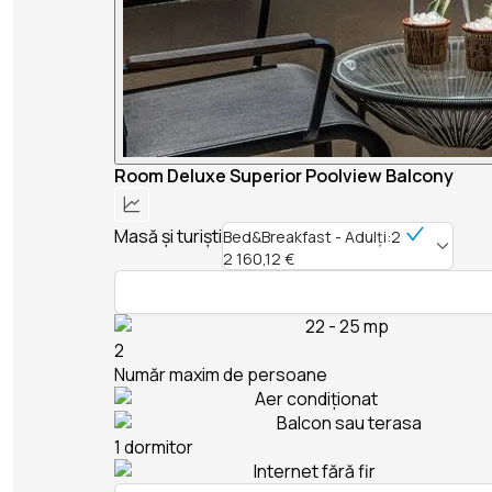
Room Deluxe Superior Poolview Balcony
Masă și turiști
Bed&Breakfast - Adulți:2
2 160,12 €
22 - 25 mp
2
Număr maxim de persoane
Aer condiționat
Balcon sau terasa
1 dormitor
Internet fără fir