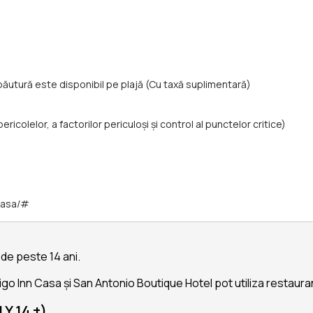
băutură este disponibil pe plajă (Cu taxă suplimentară)
icolelor, a factorilor periculoşi și control al punctelor critice)
casa/#
 de peste 14 ani.
digo Inn Casa și San Antonio Boutique Hotel pot utiliza restaura
Y 14 +)