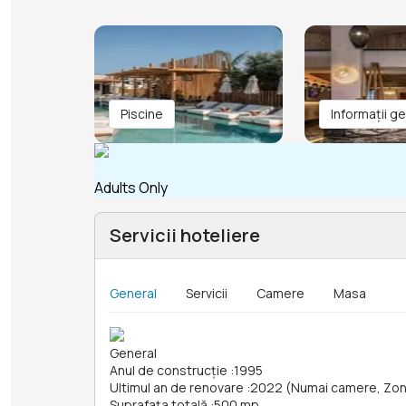
Piscine
Informații g
Adults Only
Servicii hoteliere
General
Servicii
Camere
Masa
General
Anul de construcție
:
1995
Ultimul an de renovare
:
2022 (Numai camere, Zon
Suprafața totală
:
500 mp