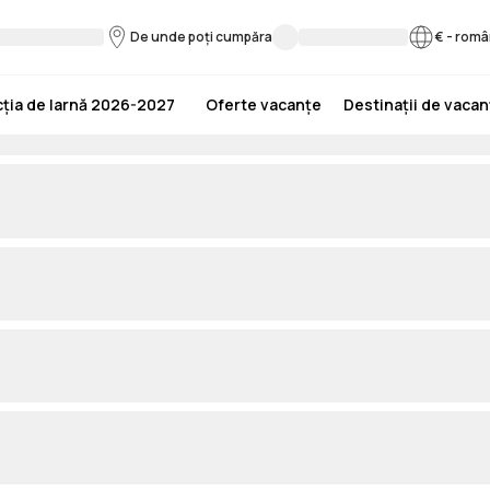
De unde poți cumpăra
€
-
româ
ția de Iarnă 2026-2027
Oferte vacanțe
Destinații de vaca