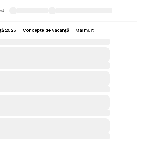
nă
nță 2026
Concepte de vacanță
Mai mult