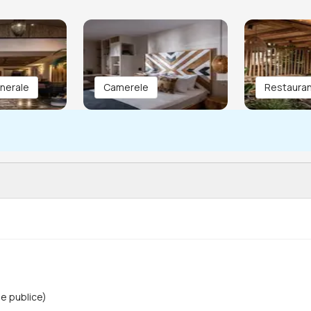
enerale
Camerele
Restaura
e publice)