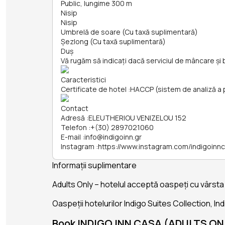
Public, lungime 300 m
Nisip
Nisip
Umbrelă de soare (Cu taxă suplimentară)
Șezlong (Cu taxă suplimentară)
Duș
Vă rugăm să indicați dacă serviciul de mâncare și 
Caracteristici
Certificate de hotel
:
HACCP (sistem de analiză a per
Contact
Adresă
:
ELEUTHERIOU VENIZELOU 152
Telefon
:
+(30) 2897021060
E-mail
:
info@indigoinn.gr
Instagram
:
https://www.instagram.com/indigoinn
Informații suplimentare
Adults Only – hotelul acceptă oaspeți cu vârsta
Oaspeții hotelurilor Indigo Suites Collection, In
Book INDIGO INN CASA (ADULTS ONL