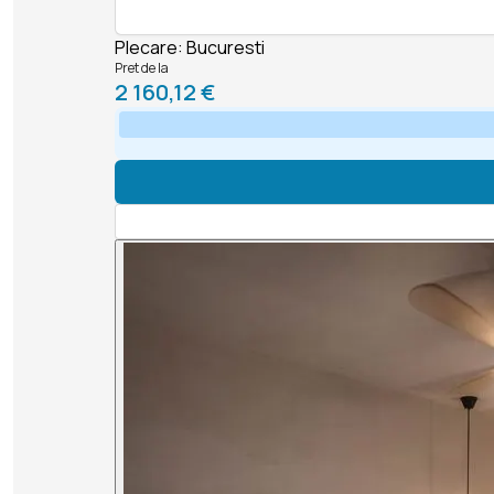
Plecare
:
Bucuresti
Pret de la
2 160,12 €