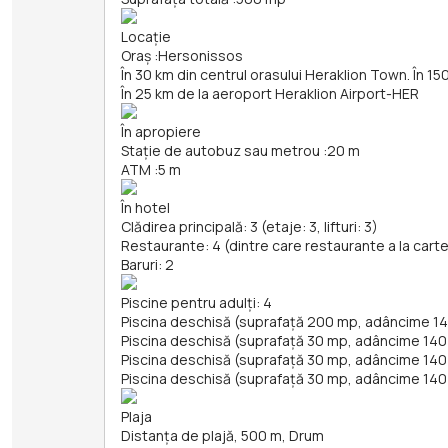
Locație
Oraș
:
Hersonissos
În 30 km din centrul orasului Heraklion Town. În 15
În 25 km de la aeroport Heraklion Airport-HER
În apropiere
Stație de autobuz sau metrou
:
20 m
ATM
:
5 m
În hotel
Clădirea principală: 3 (etaje: 3, lifturi: 3)
Restaurante: 4 (dintre care restaurante a la carte
Baruri: 2
Piscine pentru adulți: 4
Piscina deschisă (suprafață 200 mp, adâncime 1
Piscina deschisă (suprafață 30 mp, adâncime 14
Piscina deschisă (suprafață 30 mp, adâncime 14
Piscina deschisă (suprafață 30 mp, adâncime 14
Plaja
Distanța de plajă, 500 m, Drum