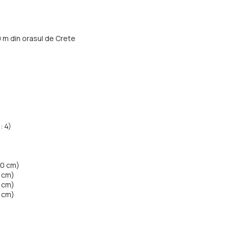
0 m din orasul de Crete
: 4)
40 cm)
0 cm)
0 cm)
0 cm)