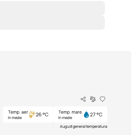
Temp. aer.
Temp. mare.
26 °C
27 °C
In medie
In medie
August general temperatura