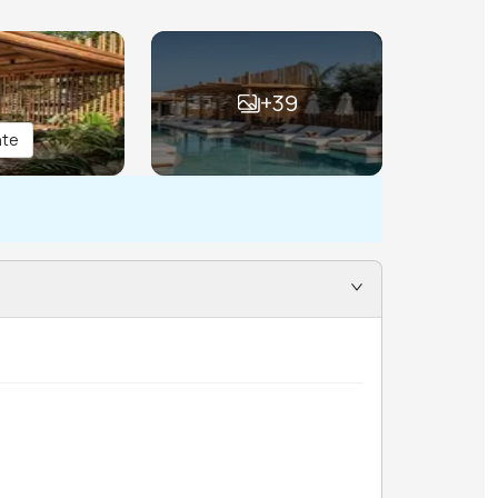
+
39
nte