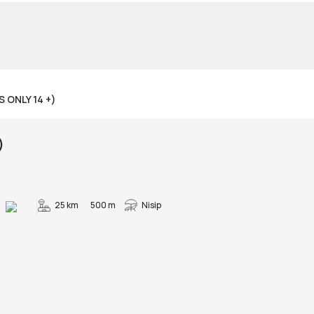
 ONLY 14 +)
)
25 km
500 m
Nisip