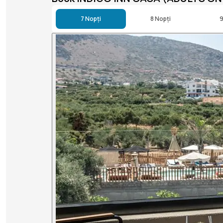
7 Nopți
8 Nopți
9