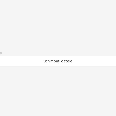
e
Schimbați datele