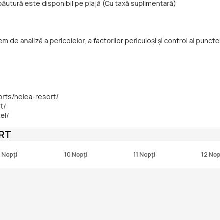
băutură este disponibil pe plajă (Cu taxă suplimentară)
de analiză a pericolelor, a factorilor periculoşi și control al punctel
orts/helea-resort/
t/
el/
ORT
 Nopți
10 Nopți
11 Nopți
12 Nop