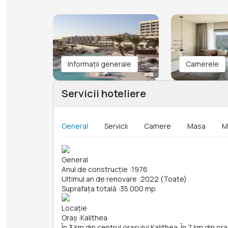
Informații generale
Camerele
Servicii hoteliere
General
Servicii
Camere
Masa
M
General
Anul de construcție
:
1976
Ultimul an de renovare
:
2022 (Toate)
Suprafața totală
:
35 000 mp
Locație
Oraș
:
Kalithea
În 3 km din centrul orasului Kalithea. În 7 km din o