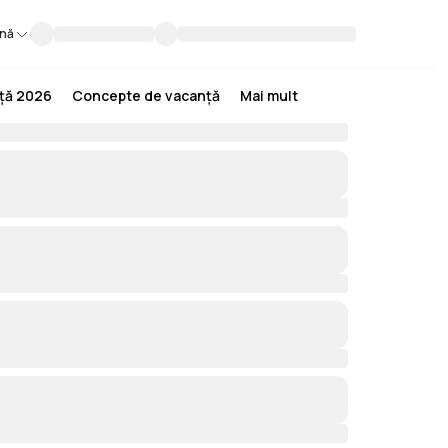
nă
nță 2026
Concepte de vacanță
Mai mult