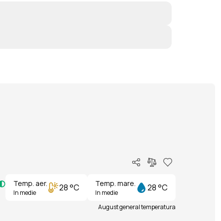
Temp. aer.
Temp. mare.
28 °C
28 °C
In medie
In medie
August general temperatura