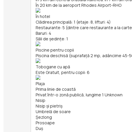
În 20 km de la aeroport Rhodes Airport-RHO
În hotel
Clădirea principală: 1 (etaje: 8, lifturi: 4)
Restaurante: 5 (dintre care restaurante a la carte
Baruri: 4
Săli de ședințe: 1
Piscine pentru copii
Piscina deschisă (suprafață 2 mp, adâncime 45-
Tobogane cu apă
Este Gratuit, pentru copii: 6
Plaja
Prima linie de coastă
Privat într-o zonă publică, lungime 1 Unknown
Nisip
Nisip și pietriş
Umbrelă de soare
Șezlong
Prosoape
Duș