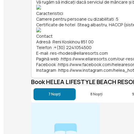
Vă rugăm să indicați dacă serviciul de mâncare și 
Caracteristici
Camere pentru persoane cu dizabilitati
:
5
Certificate de hotel
:
Steag albastru, HACCP (sistem 
Contact
Adresă
:
Reni Koskinou 851 00
Telefon
:
+(30) 2241054500
E-mail
:
res-rhodes@ellaresorts.com
Pagină web
:
https://www.ellaresorts.com/our-res
Facebook
:
https://www.facebook.com/helearesor
Instagram
:
https://www.instagram.com/helea_hot
Book HELEA LIFESTYLE BEACH RES
7 Nopți
8 Nopți
9