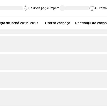
De unde poți cumpăra
€
-
româ
ția de Iarnă 2026-2027
Oferte vacanțe
Destinații de vaca