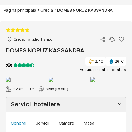
/
/
Pagina principală
Grecia
DOMES NORUZ KASSANDRA
1/46
Grecia, Halkidiki, Hanioti
DOMES NORUZ KASSANDRA
27 °C
26 °C
August general temperatura
92 km
0 m
Nisip și pietriş
Servicii hoteliere
General
Servicii
Camere
Masa