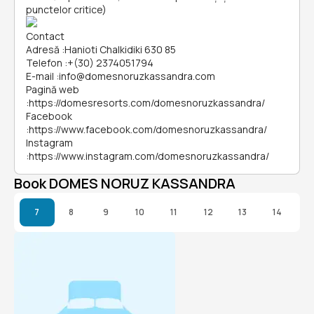
punctelor critice)
Contact
Adresă
:
Hanioti Chalkidiki 630 85
Telefon
:
+(30) 2374051794
E-mail
:
info@domesnoruzkassandra.com
Pagină web
:
https://domesresorts.com/domesnoruzkassandra/
Facebook
:
https://www.facebook.com/domesnoruzkassandra/
Instagram
:
https://www.instagram.com/domesnoruzkassandra/
Book DOMES NORUZ KASSANDRA
7
8
9
10
11
12
13
14