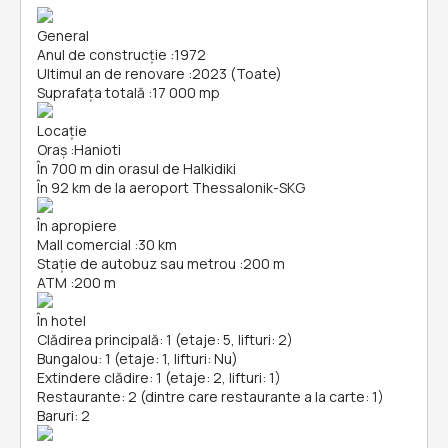
General
Anul de construcție
:
1972
Ultimul an de renovare
:
2023 (Toate)
Suprafața totală
:
17 000 mp
Locație
Oraș
:
Hanioti
În 700 m din orasul de Halkidiki
În 92 km de la aeroport Thessalonik-SKG
În apropiere
Mall comercial
:
30 km
Stație de autobuz sau metrou
:
200 m
ATM
:
200 m
În hotel
Clădirea principală: 1 (etaje: 5, lifturi: 2)
Bungalou: 1 (etaje: 1, lifturi: Nu)
Extindere clădire: 1 (etaje: 2, lifturi: 1)
Restaurante: 2 (dintre care restaurante a la carte: 1)
Baruri: 2