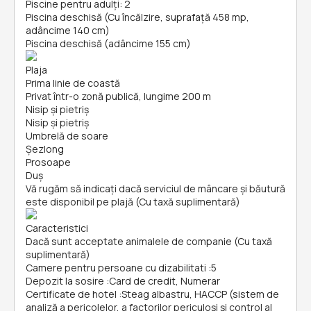
Piscine pentru adulți: 2
Piscina deschisă (Cu încălzire, suprafață 458 mp,
adâncime 140 cm)
Piscina deschisă (adâncime 155 cm)
Plaja
Prima linie de coastă
Privat într-o zonă publică, lungime 200 m
Nisip și pietriş
Nisip și pietriş
Umbrelă de soare
Șezlong
Prosoape
Duș
Vă rugăm să indicați dacă serviciul de mâncare și băutură
este disponibil pe plajă (Cu taxă suplimentară)
Caracteristici
Dacă sunt acceptate animalele de companie (Cu taxă
suplimentară)
Camere pentru persoane cu dizabilitati
:
5
Depozit la sosire
:
Card de credit, Numerar
Certificate de hotel
:
Steag albastru, HACCP (sistem de
analiză a pericolelor, a factorilor periculoşi și control al