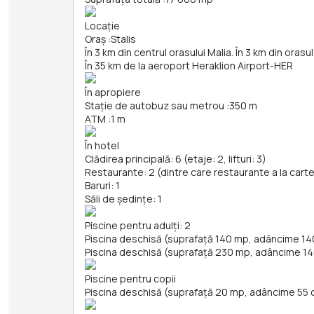
Locație
Oraș
:
Stalis
În 3 km din centrul orasului Malia. În 3 km din oras
În 35 km de la aeroport Heraklion Airport-HER
În apropiere
Stație de autobuz sau metrou
:
350 m
ATM
:
1 m
În hotel
Clădirea principală: 6 (etaje: 2, lifturi: 3)
Restaurante: 2 (dintre care restaurante a la carte
Baruri: 1
Săli de ședințe: 1
Piscine pentru adulți: 2
Piscina deschisă (suprafață 140 mp, adâncime 1
Piscina deschisă (suprafață 230 mp, adâncime 1
Piscine pentru copii
Piscina deschisă (suprafață 20 mp, adâncime 55