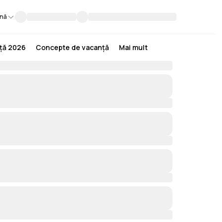
nă
nță 2026
Concepte de vacanță
Mai mult