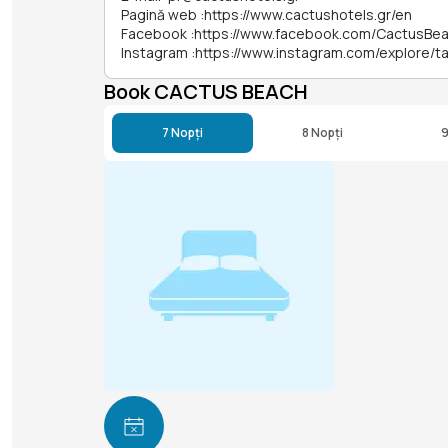
Pagină web
:
https://www.cactushotels.gr/en
Facebook
:
https://www.facebook.com/CactusBea
Instagram
:
https://www.instagram.com/explore/t
Book CACTUS BEACH
7 Nopți
8 Nopți
9