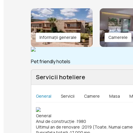
Informații generale
Camerele
Pet friendly hotels
Servicii hoteliere
General
Servicii
Camere
Masa
M
General
Anul de construcție
:
1980
Ultimul an de renovare
:
2019 (Toate, Numai camere
Suprafața totală
:
17 000 mp