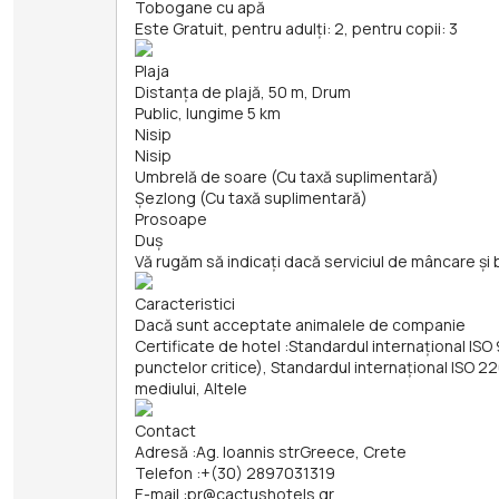
Tobogane cu apă
Este Gratuit, pentru adulți: 2, pentru copii: 3
Plaja
Distanța de plajă, 50 m, Drum
Public, lungime 5 km
Nisip
Nisip
Umbrelă de soare (Cu taxă suplimentară)
Șezlong (Cu taxă suplimentară)
Prosoape
Duș
Vă rugăm să indicați dacă serviciul de mâncare și 
Caracteristici
Dacă sunt acceptate animalele de companie
Certificate de hotel
:
Standardul internațional ISO 
punctelor critice), Standardul internațional ISO
mediului, Altele
Contact
Adresă
:
Ag. Ioannis strGreece, Crete
Telefon
:
+(30) 2897031319
E-mail
:
pr@cactushotels.gr