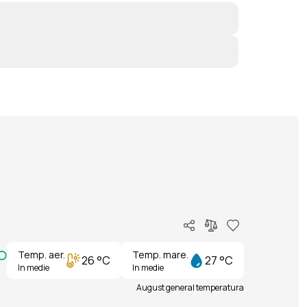
Temp. aer.
Temp. mare.
26 °C
27 °C
In medie
In medie
August general temperatura