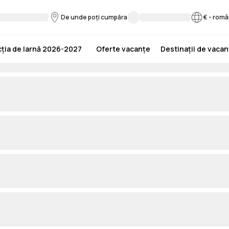
De unde poți cumpăra
€
-
româ
ția de Iarnă 2026-2027
Oferte vacanțe
Destinații de vaca