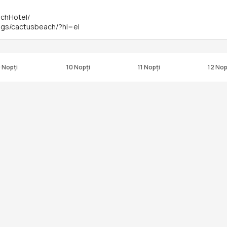
chHotel/
ags/cactusbeach/?hl=el
 Nopți
10 Nopți
11 Nopți
12 Nop