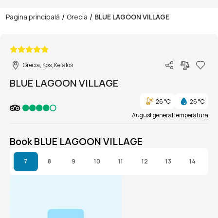
/
/
Pagina principală
Grecia
BLUE LAGOON VILLAGE
1/1
Grecia, Kos, Kefalos
BLUE LAGOON VILLAGE
26 °C
26 °C
August general temperatura
Book BLUE LAGOON VILLAGE
7
8
9
10
11
12
13
14