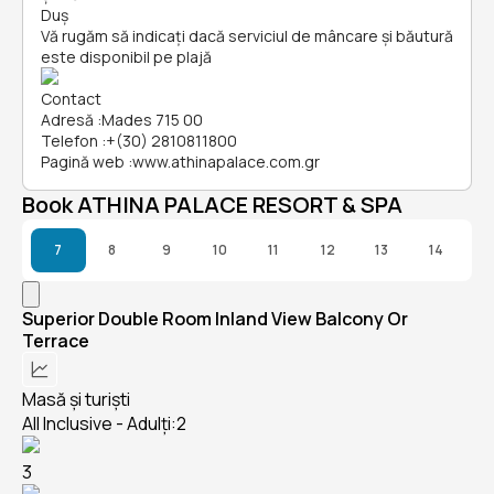
Duș
Vă rugăm să indicați dacă serviciul de mâncare și băutură
este disponibil pe plajă
Contact
Adresă
:
Mades 715 00
Telefon
:
+(30) 2810811800
Pagină web
:
www.athinapalace.com.gr
Book ATHINA PALACE RESORT & SPA
7
8
9
10
11
12
13
14
Superior Double Room Inland View Balcony Or
Terrace
Masă și turiști
All Inclusive - Adulți:2
3