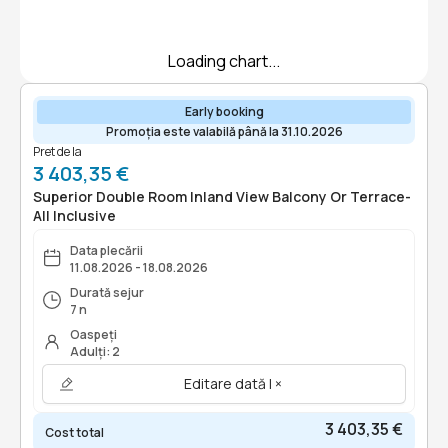
Loading chart...
Early booking
Promoția este valabilă până la 31.10.2026
Pret de la
3 403,35 €
Superior Double Room Inland View Balcony Or Terrace-
All Inclusive
Data plecării
11.08.2026 - 18.08.2026
Durată sejur
7 n
Oaspeți
Adulți: 2
Editare dată | ×
3 403,35 €
Cost total