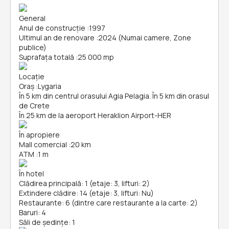
General
Anul de construcție
:
1997
Ultimul an de renovare
:
2024 (Numai camere, Zone
publice)
Suprafața totală
:
25 000 mp
Locație
Oraș
:
Lygaria
În 5 km din centrul orasului Agia Pelagia. În 5 km din orasul
de Crete
În 25 km de la aeroport Heraklion Airport-HER
În apropiere
Mall comercial
:
20 km
ATM
:
1 m
În hotel
Clădirea principală: 1 (etaje: 3, lifturi: 2)
Extindere clădire: 14 (etaje: 3, lifturi: Nu)
Restaurante: 6 (dintre care restaurante a la carte: 2)
Baruri: 4
Săli de ședințe: 1