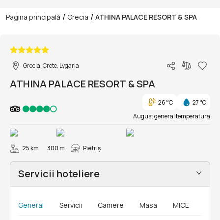
/
/
Pagina principală
Grecia
ATHINA PALACE RESORT & SPA
1/23
Grecia, Crete, Lygaria
ATHINA PALACE RESORT & SPA
26 °C
27 °C
August general temperatura
25 km
300 m
Pietriș
Servicii hoteliere
General
Servicii
Camere
Masa
MICE