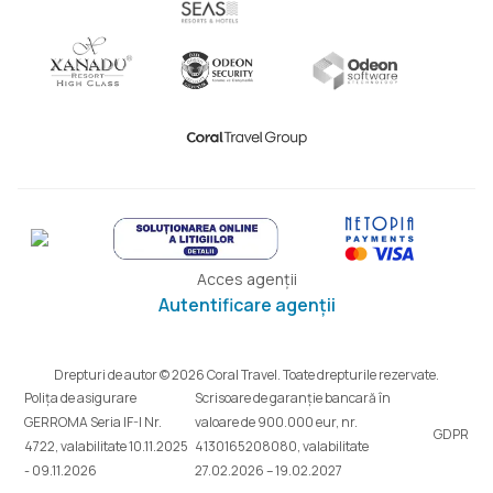
Acces agenții
Autentificare agenții
Drepturi de autor © 2026 Coral Travel. Toate drepturile rezervate.
Polița de asigurare
Scrisoare de garanție bancară în
GERROMA Seria IF-I Nr.
valoare de 900.000 eur, nr.
GDPR
4722, valabilitate 10.11.2025
4130165208080, valabilitate
- 09.11.2026
27.02.2026 – 19.02.2027