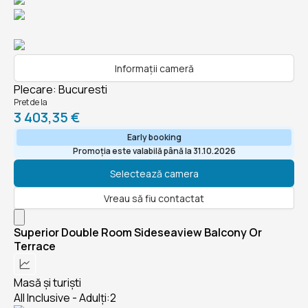
Informații cameră
Plecare
:
Bucuresti
Pret de la
3 403,35 €
Early booking
Promoția este valabilă până la 31.10.2026
Selectează camera
Vreau să fiu contactat
Superior Double Room Sideseaview Balcony Or
Terrace
Masă și turiști
All Inclusive - Adulți:2