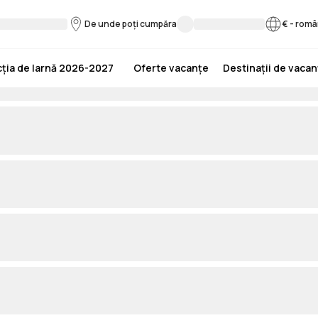
De unde poți cumpăra
€
-
româ
ția de Iarnă 2026-2027
Oferte vacanțe
Destinații de vaca