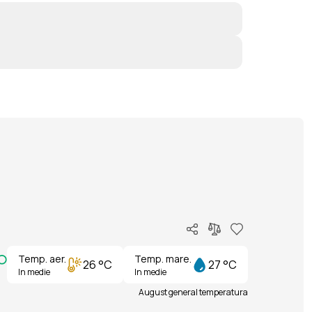
Temp. aer.
Temp. mare.
26 °C
27 °C
In medie
In medie
August general temperatura