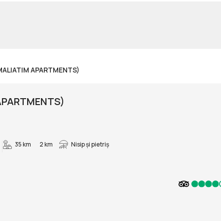
 MALIATIM APARTMENTS)
 APARTMENTS)
35 km
2 km
Nisip și pietriş