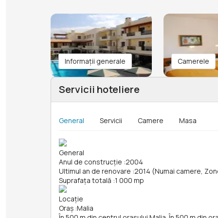
Informații generale
Camerele
Servicii hoteliere
General
Servicii
Camere
Masa
General
Anul de construcție
:
2004
Ultimul an de renovare
:
2014 (Numai camere, Zone
Suprafața totală
:
1 000 mp
Locație
Oraș
:
Malia
În 500 m din centrul orasului Malia. În 500 m din o