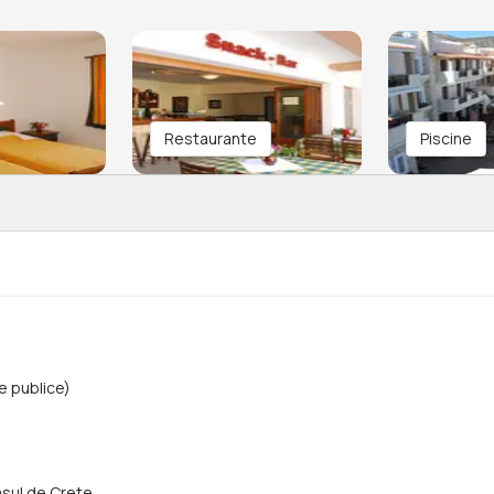
Restaurante
Piscine
 publice)
rasul de Crete