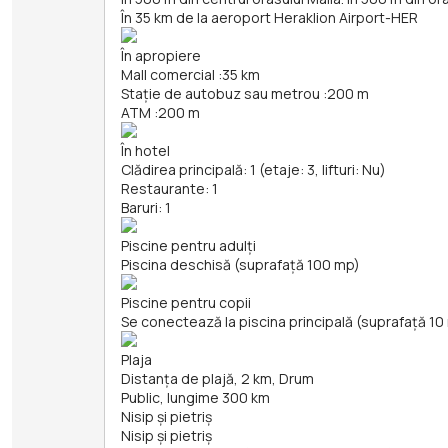
În 35 km de la aeroport Heraklion Airport-HER
În apropiere
Mall comercial
:
35 km
Stație de autobuz sau metrou
:
200 m
ATM
:
200 m
În hotel
Clădirea principală: 1 (etaje: 3, lifturi: Nu)
Restaurante: 1
Baruri: 1
Piscine pentru adulți
Piscina deschisă (suprafață 100 mp)
Piscine pentru copii
Se conectează la piscina principală (suprafață 10
Plaja
Distanța de plajă, 2 km, Drum
Public, lungime 300 km
Nisip și pietriş
Nisip și pietriş