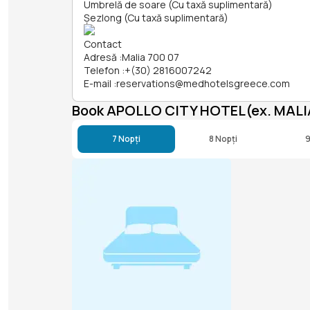
Umbrelă de soare (Cu taxă suplimentară)
Șezlong (Cu taxă suplimentară)
Contact
Adresă
:
Malia 700 07
Telefon
:
+(30) 2816007242
E-mail
:
reservations@medhotelsgreece.com
Book APOLLO CITY HOTEL(ex. MAL
7 Nopți
8 Nopți
9