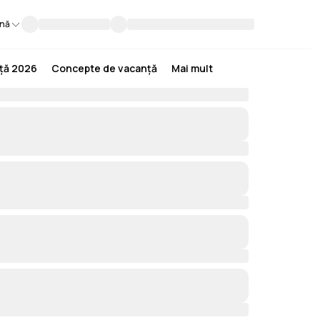
nă
nță 2026
Concepte de vacanță
Mai mult