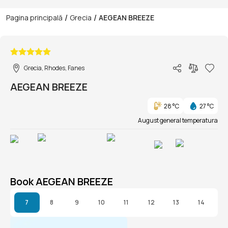
/
/
Pagina principală
Grecia
AEGEAN BREEZE
1/1
Grecia, Rhodes, Fanes
AEGEAN BREEZE
28 °C
27 °C
August general temperatura
Book AEGEAN BREEZE
7
8
9
10
11
12
13
14