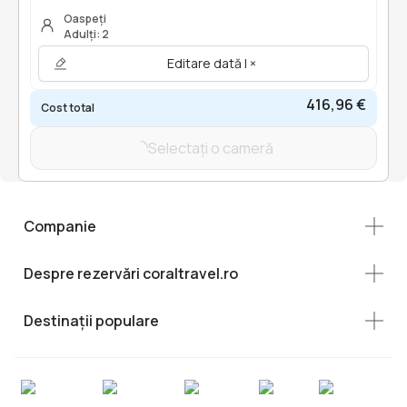
Oaspeți
Adulți: 2
Editare dată | ×
416,96 €
Cost total
Selectați o cameră
Companie
Despre rezervări coraltravel.ro
Destinații populare