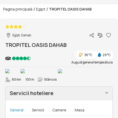
/
/
Pagina principală
Egipt
TROPITEL OASIS DAHAB
1/44
Egipt, Dahab
TROPITEL OASIS DAHAB
36 °C
29 °C
August general temperatura
80 km
100 m
Stâncos
Servicii hoteliere
General
Servicii
Camere
Masa