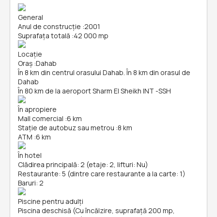
General
Anul de construcție
:
2001
Suprafața totală
:
42 000 mp
Locație
Oraș
:
Dahab
În 8 km din centrul orasului Dahab. În 8 km din orasul de
Dahab
În 80 km de la aeroport Sharm El Sheikh INT -SSH
În apropiere
Mall comercial
:
6 km
Stație de autobuz sau metrou
:
8 km
ATM
:
6 km
În hotel
Clădirea principală: 2 (etaje: 2, lifturi: Nu)
Restaurante: 5 (dintre care restaurante a la carte: 1)
Baruri: 2
Piscine pentru adulți
Piscina deschisă (Cu încălzire, suprafață 200 mp,