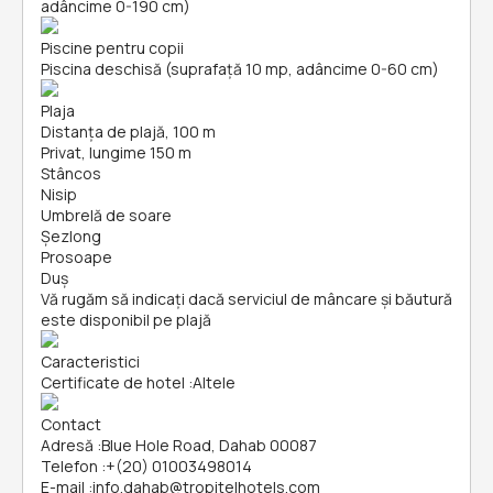
adâncime 0-190 cm)
Piscine pentru copii
Piscina deschisă (suprafață 10 mp, adâncime 0-60 cm)
Plaja
Distanța de plajă, 100 m
Privat, lungime 150 m
Stâncos
Nisip
Umbrelă de soare
Șezlong
Prosoape
Duș
Vă rugăm să indicați dacă serviciul de mâncare și băutură
este disponibil pe plajă
Caracteristici
Certificate de hotel
:
Altele
Contact
Adresă
:
Blue Hole Road, Dahab 00087
Telefon
:
+(20) 01003498014
E-mail
:
info.dahab@tropitelhotels.com