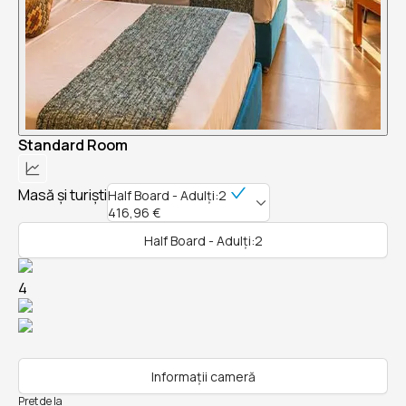
Standard Room
Masă și turiști
Half Board - Adulți:2
416,96 €
Half Board - Adulți:2
4
Informații cameră
Pret de la