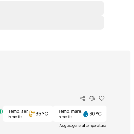
Temp. aer.
Temp. mare.
35 °C
30 °C
In medie
In medie
August general temperatura