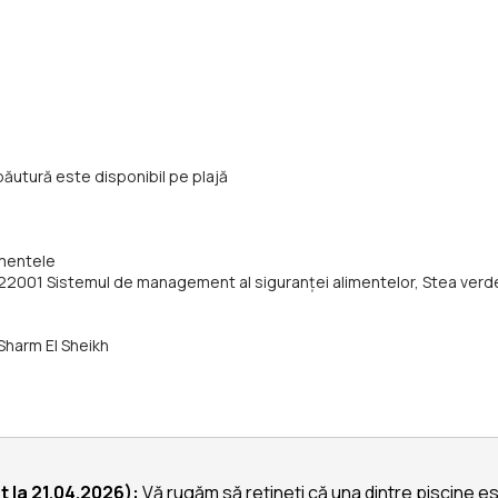
băutură este disponibil pe plajă
umentele
 22001 Sistemul de management al siguranței alimentelor, Stea verd
Sharm El Sheikh
 la 21.04.2026):
Vă rugăm să rețineți că una dintre piscine est