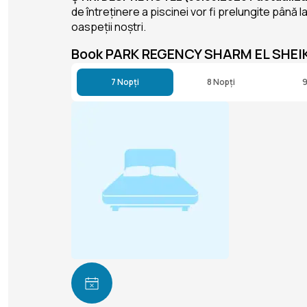
de întreținere a piscinei vor fi prelungite până 
oaspeții noștri.
Book PARK REGENCY SHARM EL SHEI
7 Nopți
8 Nopți
9