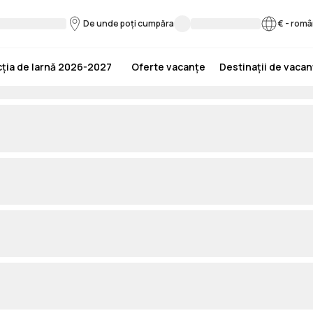
De unde poți cumpăra
€
-
româ
ția de Iarnă 2026-2027
Oferte vacanțe
Destinații de vaca