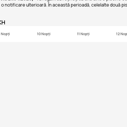
la o notificare ulterioară. În această perioadă, celelalte două p
KH
 Nopți
10 Nopți
11 Nopți
12 Nop