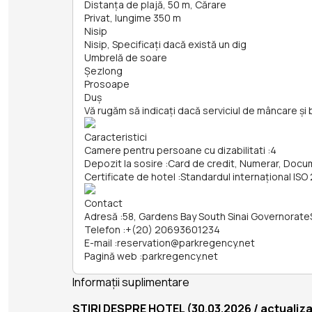
Distanța de plajă, 50 m, Cărare
Privat, lungime 350 m
Nisip
Nisip, Specificați dacă există un dig
Umbrelă de soare
Șezlong
Prosoape
Duș
Vă rugăm să indicați dacă serviciul de mâncare și 
Caracteristici
Camere pentru persoane cu dizabilitati
:
4
Depozit la sosire
:
Card de credit, Numerar, Doc
Certificate de hotel
:
Standardul internațional ISO
Contact
Adresă
:
58, Gardens Bay South Sinai Governorate
Telefon
:
+(20) 20693601234
E-mail
:
reservation@parkregency.net
Pagină web
:
parkregency.net
Informații suplimentare
ȘTIRI DESPRE HOTEL (30.03.2026 / actualizat