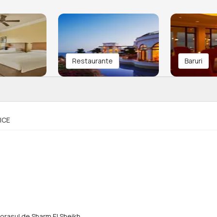
Restaurante
Baruri
ICE
n orasul de Sharm El Sheikh