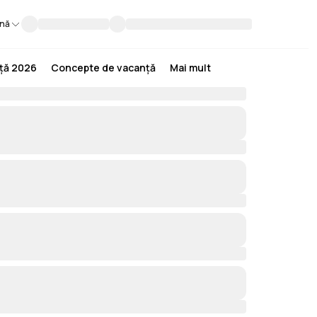
nă
nță 2026
Concepte de vacanță
Mai mult