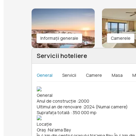
Informații generale
Camerele
Servicii hoteliere
General
Servicii
Camere
Masa
M
General
Anul de construcție
:
2000
Ultimul an de renovare
:
2024 (Numai camere)
Suprafața totală
:
350 000 mp
Locație
Oraș
:
Na'ama Bay
În 4 km din centrul orasului Na'ama Bay. În 4 km di