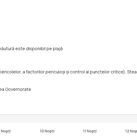
băutură este disponibil pe plajă
icolelor, a factorilor periculoşi și control al punctelor critice), Ste
Sea Governorate
 Nopți
10 Nopți
11 Nopți
12 Nop