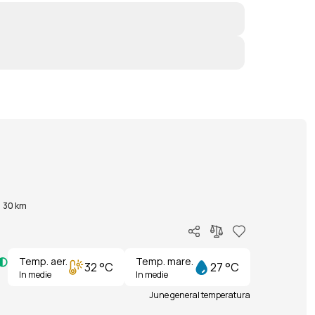
30 km
Temp. aer.
Temp. mare.
32 °C
27 °C
In medie
In medie
June general temperatura