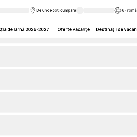
De unde poți cumpăra
€
-
româ
ția de Iarnă 2026-2027
Oferte vacanțe
Destinații de vaca