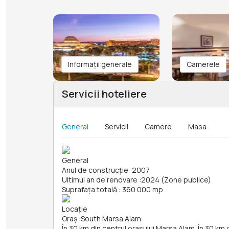
Informații generale
Camerele
Servicii hoteliere
General
Servicii
Camere
Masa
General
Anul de construcție
:
2007
Ultimul an de renovare
:
2024 (Zone publice)
Suprafața totală
:
360 000 mp
Locație
Oraș
:
South Marsa Alam
În 30 km din centrul orasului Marsa Alam. În 30 km