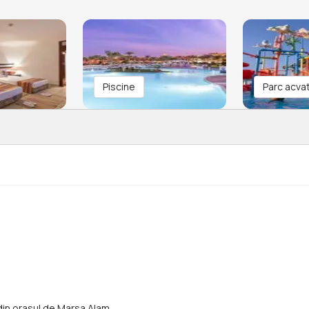
Piscine
Parc acvat
 din orasul de Marsa Alam