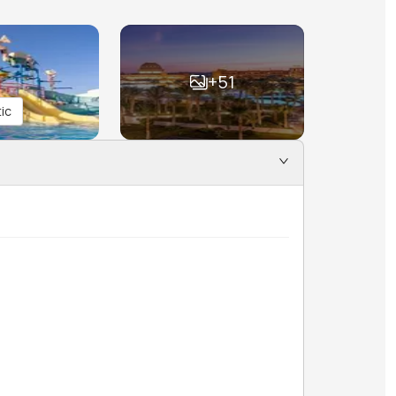
+
51
ic