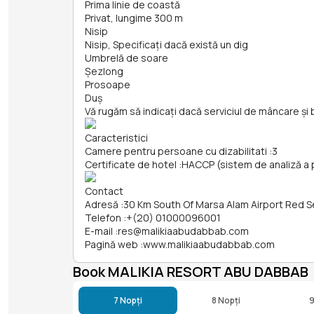
Prima linie de coastă
Privat, lungime 300 m
Nisip
Nisip, Specificați dacă există un dig
Umbrelă de soare
Șezlong
Prosoape
Duș
Vă rugăm să indicați dacă serviciul de mâncare și 
Caracteristici
Camere pentru persoane cu dizabilitati
:
3
Certificate de hotel
:
HACCP (sistem de analiză a per
Contact
Adresă
:
30 Km South Of Marsa Alam Airport Red 
Telefon
:
+(20) 01000096001
E-mail
:
res@malikiaabudabbab.com
Pagină web
:
www.malikiaabudabbab.com
Book MALIKIA RESORT ABU DABBAB
7 Nopți
8 Nopți
9