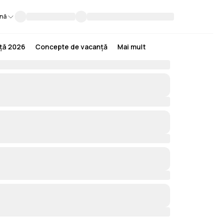
nă
nță 2026
Concepte de vacanță
Mai mult