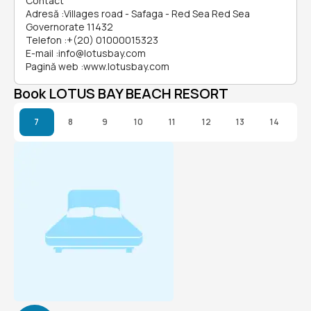
Contact
Adresă
:
Villages road - Safaga - Red Sea Red Sea
Governorate 11432
Telefon
:
+(20) 01000015323
E-mail
:
info@lotusbay.com
Pagină web
:
www.lotusbay.com
Book LOTUS BAY BEACH RESORT
7
8
9
10
11
12
13
14