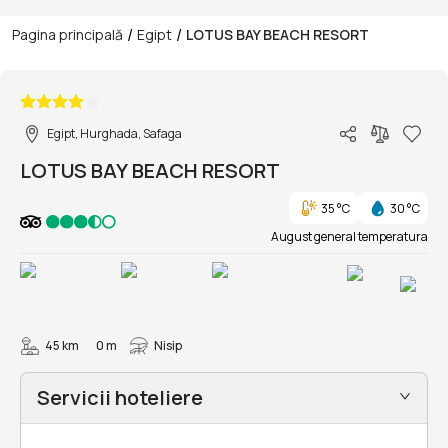
/
/
Pagina principală
Egipt
LOTUS BAY BEACH RESORT
1/19
Egipt, Hurghada, Safaga
LOTUS BAY BEACH RESORT
35 °C
30 °C
August general temperatura
45 km
0 m
Nisip
Servicii hoteliere