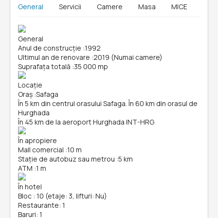
General
Servicii
Camere
Masa
MICE
General
Anul de construcție
:
1992
Ultimul an de renovare
:
2019 (Numai camere)
Suprafața totală
:
35 000 mp
Locație
Oraș
:
Safaga
În 5 km din centrul orasului Safaga. În 60 km din orasul de
Hurghada
În 45 km de la aeroport Hurghada INT-HRG
În apropiere
Mall comercial
:
10 m
Stație de autobuz sau metrou
:
5 km
ATM
:
1 m
În hotel
Bloc : 10 (etaje: 3, lifturi: Nu)
Restaurante: 1
Baruri: 1