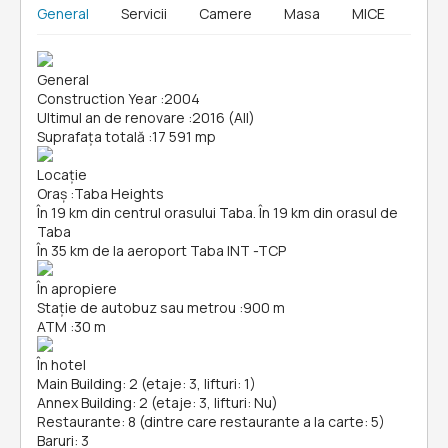
General
Servicii
Camere
Masa
MICE
General
Construction Year
:
2004
Ultimul an de renovare
:
2016 (All)
Suprafața totală
:
17 591 mp
Locație
Oraș
:
Taba Heights
În 19 km din centrul orasului Taba. În 19 km din orasul de
Taba
În 35 km de la aeroport Taba INT -TCP
În apropiere
Stație de autobuz sau metrou
:
900 m
ATM
:
30 m
În hotel
Main Building: 2 (etaje: 3, lifturi: 1)
Annex Building: 2 (etaje: 3, lifturi: Nu)
Restaurante: 8 (dintre care restaurante a la carte: 5)
Baruri: 3