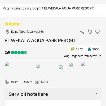
/
/
Pagina principală
Egipt
EL WEKALA AQUA PARK RESORT
1/31
Egipt, Taba, Taba Heights
EL WEKALA AQUA PARK RESORT
34 °C
29 °C
August general temperatura
35 km
1800 m
Sand
Servicii hoteliere