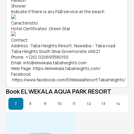
Pavilion
Shower
Indicate if there is any F&B service at the beach
Caracteristici
Hotel Certificates
:
Green Star
Contact
Address
:
Taba Heights Resort, Nuweiba - Taba road
Taba Heights South Sinai Governorate 46621
Phone
:
+(20) 020693580150
Email
:
info@elwekala.tabaheights.com
Web Page
:
https://elwekala.tabaheights.com/
Facebook
:
https://www.facebook.com/ElWekalaResortTabaHeights/
Book EL WEKALA AQUA PARK RESORT
7
8
9
10
11
12
13
14