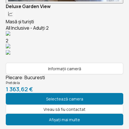
Deluxe Garden View
Masă și turiști
All Inclusive - Adulți:2
2
Informații cameră
Plecare
:
Bucuresti
Pret de la
1 363,62 €
Selectează camera
Vreau să fiu contactat
Afișați mai multe