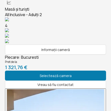
Masă și turiști
All Inclusive - Adulți:2
4
Informații cameră
Plecare
:
Bucuresti
Pret de la
1 321,76 €
Selectează camera
Vreau să fiu contactat