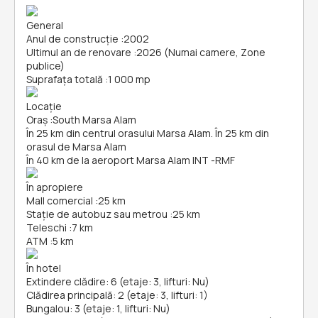
General
Anul de construcție
:
2002
Ultimul an de renovare
:
2026 (Numai camere, Zone
publice)
Suprafața totală
:
1 000 mp
Locație
Oraș
:
South Marsa Alam
În 25 km din centrul orasului Marsa Alam. În 25 km din
orasul de Marsa Alam
În 40 km de la aeroport Marsa Alam INT -RMF
În apropiere
Mall comercial
:
25 km
Stație de autobuz sau metrou
:
25 km
Teleschi
:
7 km
ATM
:
5 km
În hotel
Extindere clădire: 6 (etaje: 3, lifturi: Nu)
Clădirea principală: 2 (etaje: 3, lifturi: 1)
Bungalou: 3 (etaje: 1, lifturi: Nu)