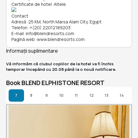
Certificate de hotel
:
Altele
Contact
Adresă
:
25 KM, North Marsa Alam City, Egypt
Telefon
:
+(20) 22012189203
E-mail
:
info@blendresorts.com
Pagină web
:
www.blendresorts.com
Informații suplimentare
Vă informăm că clubul copiilor de la hotel va fi închis
temporar începând cu 20.08 până la o nouă notificare.
Book BLEND ELPHISTONE RESORT
7
8
9
10
11
12
13
14