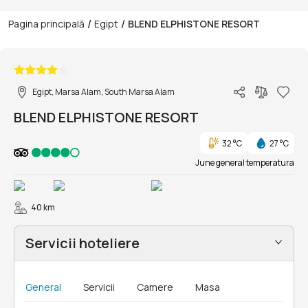
/
/
Pagina principală
Egipt
BLEND ELPHISTONE RESORT
1/55
Egipt, Marsa Alam, South Marsa Alam
BLEND ELPHISTONE RESORT
32 °C
27 °C
June general temperatura
40 km
Servicii hoteliere
General
Servicii
Camere
Masa