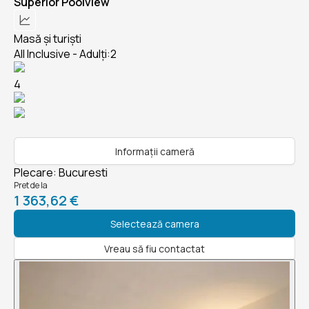
Superior Poolview
Masă și turiști
All Inclusive - Adulți:2
4
Informații cameră
Plecare
:
Bucuresti
Pret de la
1 363,62 €
Selectează camera
Vreau să fiu contactat