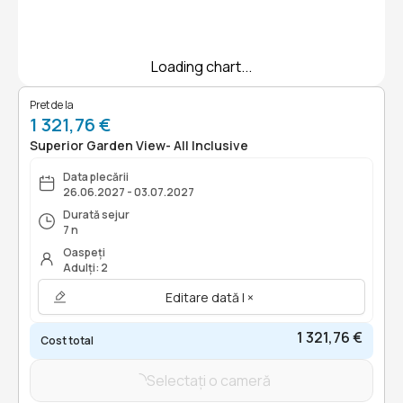
Loading chart...
Pret de la
1 321,76 €
Superior Garden View- All Inclusive
Data plecării
26.06.2027 - 03.07.2027
Durată sejur
7 n
Oaspeți
Adulți: 2
Editare dată | ×
1 321,76 €
Cost total
Selectați o cameră