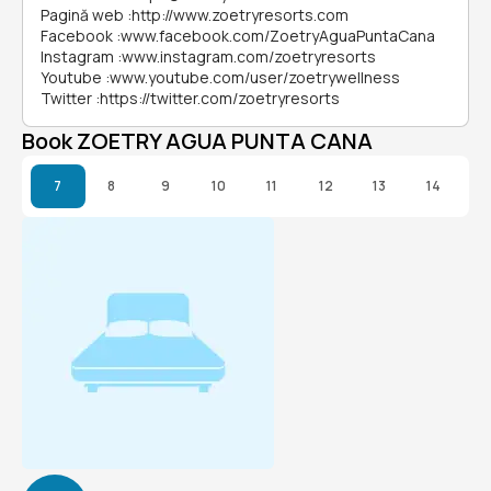
Pagină web
:
http://www.zoetryresorts.com
Facebook
:
www.facebook.com/ZoetryAguaPuntaCana
Instagram
:
www.instagram.com/zoetryresorts
Youtube
:
www.youtube.com/user/zoetrywellness
Twitter
:
https://twitter.com/zoetryresorts
Book ZOETRY AGUA PUNTA CANA
7
8
9
10
11
12
13
14