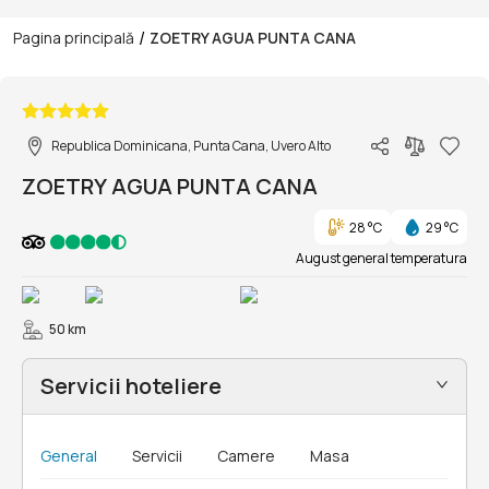
/
Pagina principală
ZOETRY AGUA PUNTA CANA
1/52
Republica Dominicana, Punta Cana, Uvero Alto
ZOETRY AGUA PUNTA CANA
28 °C
29 °C
August general temperatura
50 km
Servicii hoteliere
General
Servicii
Camere
Masa