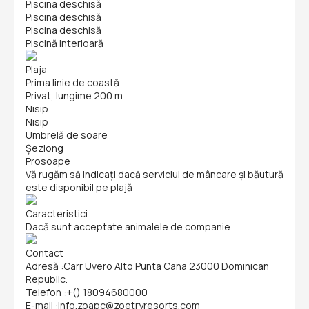
Piscina deschisă
Piscina deschisă
Piscina deschisă
Piscină interioară
Plaja
Prima linie de coastă
Privat, lungime 200 m
Nisip
Nisip
Umbrelă de soare
Șezlong
Prosoape
Vă rugăm să indicați dacă serviciul de mâncare și băutură
este disponibil pe plajă
Caracteristici
Dacă sunt acceptate animalele de companie
Contact
Adresă
:
Carr Uvero Alto Punta Cana 23000 Dominican
Republic.
Telefon
:
+() 18094680000
E-mail
:
info.zoapc@zoetryresorts.com