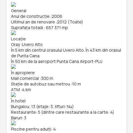
General
Anul de construcție
:
2006
Ultimul an de renovare
:
2012 (Toate)
Suprafața totală
:
657 371 mp
Locație
Oraș
:
Uvero Alto
În 5 km din centrul orasului Uvero Alto. În 43 km din orasul
de Punta Cana
În 50 km de la aeroport Punta Cana Airport-PUJ
În apropiere
Mall comercial
:
300 m
Stație de autobuz sau metrou
:
10 m
ATM
:
4 km
În hotel
Bungalou: 13 (etaje: 3, lifturi: Nu)
Restaurante: 5 (dintre care restaurante a la carte: 4)
Baruri: 3
Piscine pentru adulți: 4