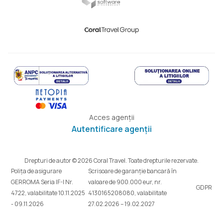
Acces agenții
Autentificare agenții
Drepturi de autor © 2026 Coral Travel. Toate drepturile rezervate.
Polița de asigurare
Scrisoare de garanție bancară în
GERROMA Seria IF-I Nr.
valoare de 900.000 eur, nr.
GDPR
4722, valabilitate 10.11.2025
4130165208080, valabilitate
- 09.11.2026
27.02.2026 – 19.02.2027