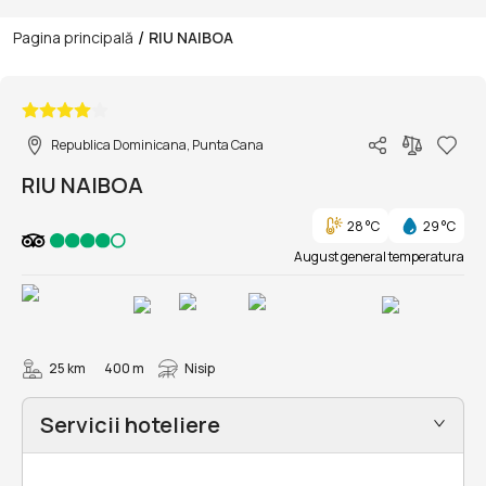
/
Pagina principală
RIU NAIBOA
1/17
Republica Dominicana, Punta Cana
RIU NAIBOA
28 °C
29 °C
August general temperatura
25 km
400 m
Nisip
Servicii hoteliere