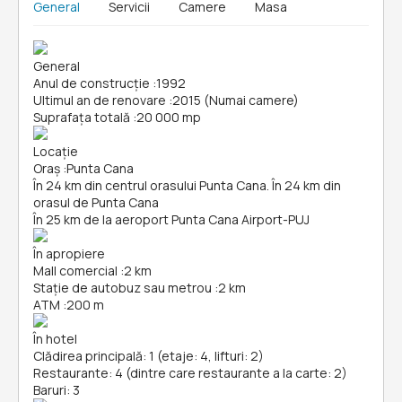
General
Servicii
Camere
Masa
General
Anul de construcție
:
1992
Ultimul an de renovare
:
2015 (Numai camere)
Suprafața totală
:
20 000 mp
Locație
Oraș
:
Punta Cana
În 24 km din centrul orasului Punta Cana. În 24 km din
orasul de Punta Cana
În 25 km de la aeroport Punta Cana Airport-PUJ
În apropiere
Mall comercial
:
2 km
Stație de autobuz sau metrou
:
2 km
ATM
:
200 m
În hotel
Clădirea principală: 1 (etaje: 4, lifturi: 2)
Restaurante: 4 (dintre care restaurante a la carte: 2)
Baruri: 3