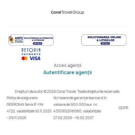
Acces agenții
Autentificare agenții
Drepturi de autor © 2026 Coral Travel. Toate drepturile rezervate.
Polița de asigurare
Scrisoare de garanție bancară în
GERROMA Seria IF-I Nr.
valoare de 900.000 eur, nr.
GDPR
4722, valabilitate 10.11.2025
4130165208080, valabilitate
- 09.11.2026
27.02.2026 – 19.02.2027