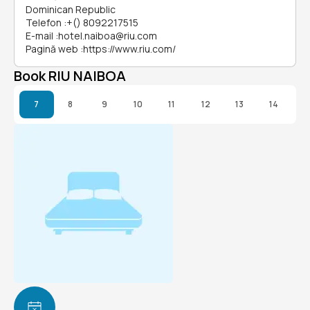
Dominican Republic
Telefon
:
+() 8092217515
E-mail
:
hotel.naiboa@riu.com
Pagină web
:
https://www.riu.com/
Book RIU NAIBOA
7
8
9
10
11
12
13
14