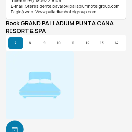
Telefon
:
+() 18092218149
E-mail
:
Gteresidente.bavaro@palladiumhotelgroup.com
Pagină web
:
Www.palladiumhotelgroup.com
Book GRAND PALLADIUM PUNTA CANA
RESORT & SPA
7
8
9
10
11
12
13
14