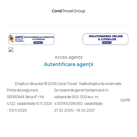
Acces agenții
Autentificare agenții
Drepturi de autor © 2026 Coral Travel. Toate drepturile rezervate.
Polița de asigurare
Scrisoare de garanție bancară în
GERROMA Seria IF-I Nr.
valoare de 900.000 eur, nr.
GDPR
4722, valabilitate 10.11.2025
4130165208080, valabilitate
- 09.11.2026
27.02.2026 – 19.02.2027