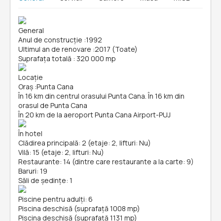
General
Anul de construcție
:
1992
Ultimul an de renovare
:
2017 (Toate)
Suprafața totală
:
320 000 mp
Locație
Oraș
:
Punta Cana
În 16 km din centrul orasului Punta Cana. În 16 km din
orasul de Punta Cana
În 20 km de la aeroport Punta Cana Airport-PUJ
În hotel
Clădirea principală: 2 (etaje: 2, lifturi: Nu)
Vilă: 15 (etaje: 2, lifturi: Nu)
Restaurante: 14 (dintre care restaurante a la carte: 9)
Baruri: 19
Săli de ședințe: 1
Piscine pentru adulți: 6
Piscina deschisă (suprafață 1008 mp)
Piscina deschisă (suprafață 1131 mp)