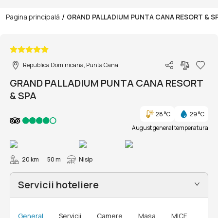
/
Pagina principală
GRAND PALLADIUM PUNTA CANA RESORT & S
1/53
Republica Dominicana, Punta Cana
GRAND PALLADIUM PUNTA CANA RESORT
& SPA
28 °C
29 °C
August general temperatura
20 km
50 m
Nisip
Servicii hoteliere
General
Servicii
Camere
Masa
MICE