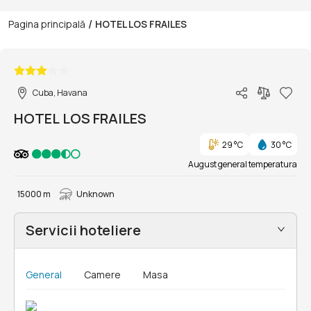
/
Pagina principală
HOTEL LOS FRAILES
1/7
Cuba, Havana
HOTEL LOS FRAILES
29 °C
30 °C
August general temperatura
15000 m
Unknown
Servicii hoteliere
General
Camere
Masa