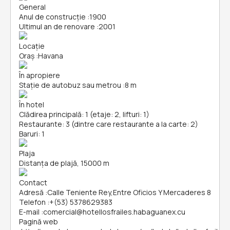
General
Anul de construcție
:
1900
Ultimul an de renovare
:
2001
Locație
Oraș
:
Havana
În apropiere
Stație de autobuz sau metrou
:
8 m
În hotel
Clădirea principală: 1 (etaje: 2, lifturi: 1)
Restaurante: 3 (dintre care restaurante a la carte: 2)
Baruri: 1
Plaja
Distanța de plajă, 15000 m
Contact
Adresă
:
Calle Teniente Rey,Entre Oficios Y Mercaderes 8
Telefon
:
+(53) 5378629383
E-mail
:
comercial@hotellosfrailes.habaguanex.cu
Pagină web