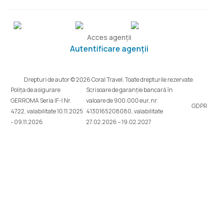
Acces agenții
Autentificare agenții
Drepturi de autor © 2026 Coral Travel. Toate drepturile rezervate.
Polița de asigurare
Scrisoare de garanție bancară în
GERROMA Seria IF-I Nr.
valoare de 900.000 eur, nr.
GDPR
4722, valabilitate 10.11.2025
4130165208080, valabilitate
- 09.11.2026
27.02.2026 – 19.02.2027