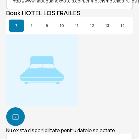
:
http://www.habaguanexhotels.com/en/hotels/hotellosfrailes.
Book HOTEL LOS FRAILES
7
8
9
10
11
12
13
14
Nu există disponibilitate pentru datele selectate