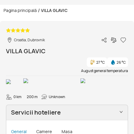
/
Pagina principală
VILLA GLAVIC
1/6
Croatia, Dubrovnik
VILLA GLAVIC
27 °C
26 °C
August general temperatura
0 km
200 m
Unknown
Servicii hoteliere
General
Camere
Masa