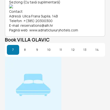
Șezlong (Cu taxă suplimentară)
Contact
Adresă
:
Ulica Frana Supila, 14B
Telefon
:
+(385) 20300300
E-mail
:
reservations@alh.hr
Pagină web
:
www.adriaticluxuryhotels.com
Book VILLA GLAVIC
7
8
9
10
11
12
13
14