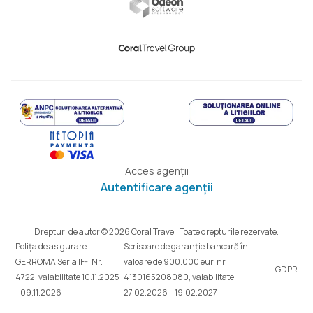
Acces agenții
Autentificare agenții
Drepturi de autor © 2026 Coral Travel. Toate drepturile rezervate.
Polița de asigurare
Scrisoare de garanție bancară în
GERROMA Seria IF-I Nr.
valoare de 900.000 eur, nr.
GDPR
4722, valabilitate 10.11.2025
4130165208080, valabilitate
- 09.11.2026
27.02.2026 – 19.02.2027