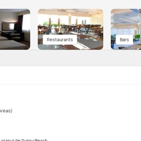
Restaurants
Bars
Areas)
in orasul de Sunny Beach