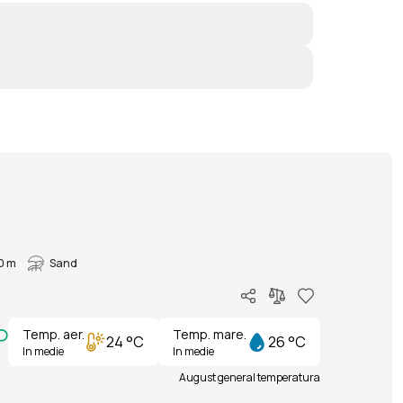
0 m
Sand
Temp. aer.
Temp. mare.
24 °C
26 °C
In medie
In medie
August general temperatura