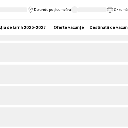
De unde poți cumpăra
€
-
româ
ția de Iarnă 2026-2027
Oferte vacanțe
Destinații de vaca