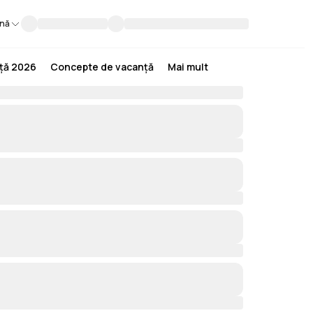
nă
nță 2026
Concepte de vacanță
Mai mult