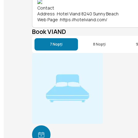
Contact
Address
:
Hotel Viand 8240 Sunny Beach
Web Page
:
https://hotelviand.com/
Book VIAND
7 Nopți
8 Nopți
9