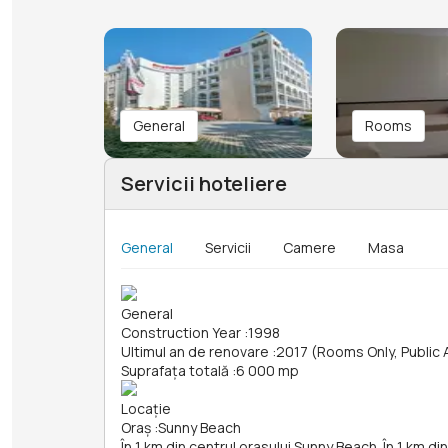
General
Rooms
Servicii hoteliere
General
Servicii
Camere
Masa
General
Construction Year
:
1998
Ultimul an de renovare
:
2017 (Rooms Only, Public 
Suprafața totală
:
6 000 mp
Locație
Oraș
:
Sunny Beach
În 1 km din centrul orasului Sunny Beach. În 1 km d