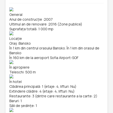
General
Anul de construcție
:
2007
Ultimul an de renovare
:
2016 (Zone publice)
Suprafața totală
:
1 000 mp
Locație
Oraș
:
Bansko
În 1 km din centrul orasului Bansko. În 1 km din orasul de
Bansko
În 160 km de la aeroport Sofia Airport-SOF
În apropiere
Teleschi
:
500 m
În hotel
Clădirea principală: 1 (etaje: 4, lifturi: Nu)
Extindere clădire: 4 (etaje: 4, lifturi: Nu)
Restaurante: 3 (dintre care restaurante a la carte: 2)
Baruri: 1
Săli de ședințe: 1