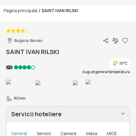
/
Pagina principală
SAINT IVAN RILSKI
1/24
Bulgaria, Bansko
SAINT IVAN RILSKI
19 °C
August general temperatura
160 km
Servicii hoteliere
General
Servicii
Camere
Masa
MICE