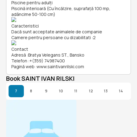
Piscine pentru adulți
Piscină interioară (Cu încălzire, suprafață 100 mp,
adâncime 50-100 cm)
Caracteristici
Dacă sunt acceptate animalele de companie
Camere pentru persoane cu dizabilitati
:
2
Contact
Adresă
:
Bratya Velegans ST., Bansko
Telefon
:
+(359) 74987400
Pagină web
:
www.saintivanrilski.com
Book SAINT IVAN RILSKI
7
8
9
10
11
12
13
14