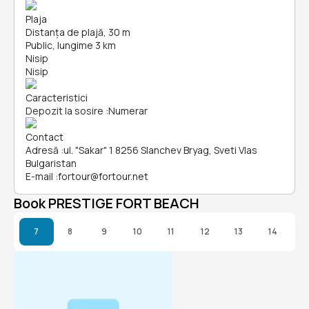
Plaja
Distanța de plajă, 30 m
Public, lungime 3 km
Nisip
Nisip
Caracteristici
Depozit la sosire
:
Numerar
Contact
Adresă
:
ul. "Sakar" 1 8256 Slanchev Bryag, Sveti Vlas
Bulgaristan
E-mail
:
fortour@fortour.net
Book PRESTIGE FORT BEACH
7
8
9
10
11
12
13
14