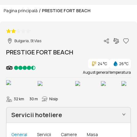
/
Pagina principală
PRESTIGE FORT BEACH
1/10
Bulgaria, St Vlas
PRESTIGE FORT BEACH
24 °C
26 °C
August general temperatura
32 km
30 m
Nisip
Servicii hoteliere
General
Servicii
Camere
Masa