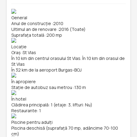
General
Anul de construcție
:
2010
Ultimul an de renovare
:
2016 (Toate)
Suprafața totală
:
200 mp
Locație
Oraș
:
St Vlas
În 10 km din centrul orasului St Vlas. În 10 km din orasul de
St Vlas
În 32 km de la aeroport Burgas-BOJ
În apropiere
Stație de autobuz sau metrou
:
130 m
În hotel
Clădirea principală: 1 (etaje: 3, lifturi: Nu)
Restaurante: 1
Piscine pentru adulți
Piscina deschisă (suprafață 70 mp, adâncime 70-100
cm)