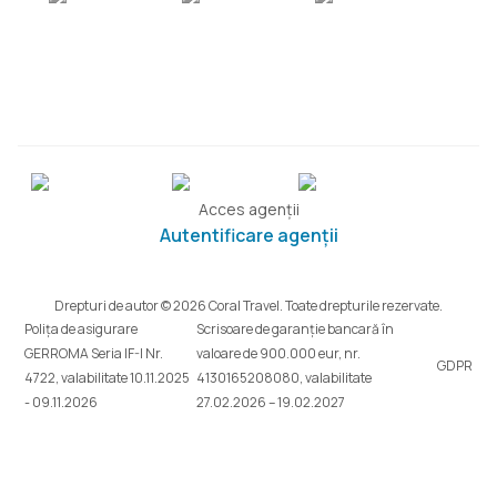
Acces agenții
Autentificare agenții
Drepturi de autor © 2026 Coral Travel. Toate drepturile rezervate.
Polița de asigurare
Scrisoare de garanție bancară în
GERROMA Seria IF-I Nr.
valoare de 900.000 eur, nr.
GDPR
4722, valabilitate 10.11.2025
4130165208080, valabilitate
- 09.11.2026
27.02.2026 – 19.02.2027