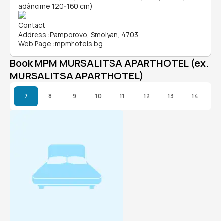
adâncime 120-160 cm)
Contact
Address
:
Pamporovo, Smolyan, 4703
Web Page
:
mpmhotels.bg
Book MPM MURSALITSA APARTHOTEL (ex.
MURSALITSA APARTHOTEL)
7
8
9
10
11
12
13
14