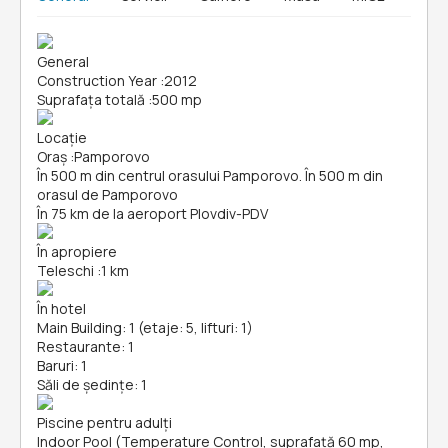
General
Construction Year
:
2012
Suprafața totală
:
500 mp
Locație
Oraș
:
Pamporovo
În 500 m din centrul orasului Pamporovo. În 500 m din
orasul de Pamporovo
În 75 km de la aeroport Plovdiv-PDV
În apropiere
Teleschi
:
1 km
În hotel
Main Building: 1 (etaje: 5, lifturi: 1)
Restaurante: 1
Baruri: 1
Săli de ședințe: 1
Piscine pentru adulți
Indoor Pool (Temperature Control, suprafață 60 mp,