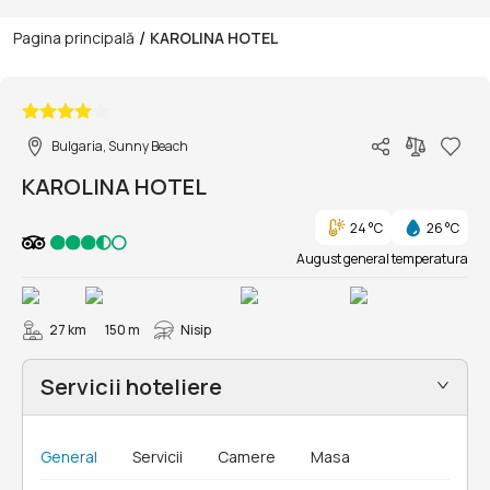
/
Pagina principală
KAROLINA HOTEL
1/21
Bulgaria, Sunny Beach
KAROLINA HOTEL
24 °C
26 °C
August general temperatura
27 km
150 m
Nisip
Servicii hoteliere
General
Servicii
Camere
Masa