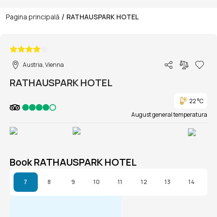
/
Pagina principală
RATHAUSPARK HOTEL
1/1
Austria, Vienna
RATHAUSPARK HOTEL
22 °C
August general temperatura
Book RATHAUSPARK HOTEL
7
8
9
10
11
12
13
14