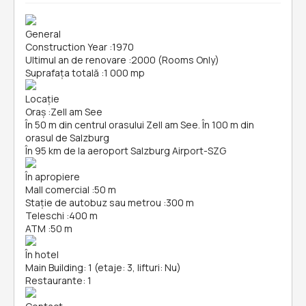
General
Construction Year
:
1970
Ultimul an de renovare
:
2000 (Rooms Only)
Suprafața totală
:
1 000 mp
Locație
Oraș
:
Zell am See
În 50 m din centrul orasului Zell am See. În 100 m din
orasul de Salzburg
În 95 km de la aeroport Salzburg Airport-SZG
În apropiere
Mall comercial
:
50 m
Stație de autobuz sau metrou
:
300 m
Teleschi
:
400 m
ATM
:
50 m
În hotel
Main Building: 1 (etaje: 3, lifturi: Nu)
Restaurante: 1