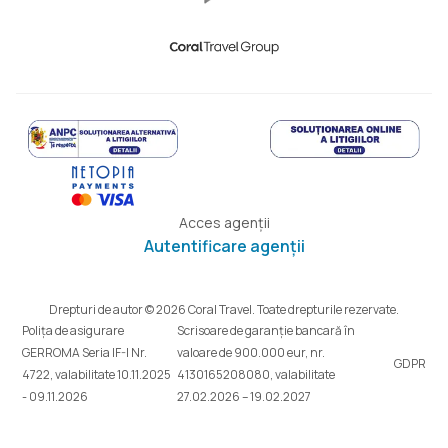
Acces agenții
Autentificare agenții
Drepturi de autor © 2026 Coral Travel. Toate drepturile rezervate.
Polița de asigurare
Scrisoare de garanție bancară în
GERROMA Seria IF-I Nr.
valoare de 900.000 eur, nr.
GDPR
4722, valabilitate 10.11.2025
4130165208080, valabilitate
- 09.11.2026
27.02.2026 – 19.02.2027