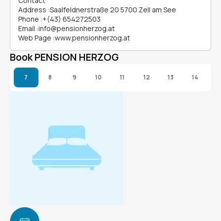
Contact
Address
:
Saalfeldnerstraße 20 5700 Zell am See
Phone
:
+(43) 654272503
Email
:
info@pensionherzog.at
Web Page
:
www.pensionherzog.at
Book PENSION HERZOG
7
8
9
10
11
12
13
14