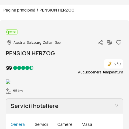
/
Pagina principală
PENSION HERZOG
1/8
Special
Austria, Salzburg, Zell am See
PENSION HERZOG
19 °C
August general temperatura
95 km
Servicii hoteliere
General
Servicii
Camere
Masa